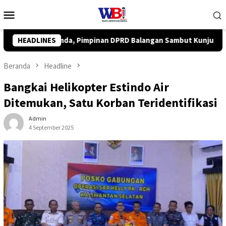
Loncat
Menu
ke
Mobile
konten
langan Sambut Kunjungan Kapolres Baru
HEADLINES
TP PKK Balangan
Beranda
Headline
Bangkai Helikopter Estindo Air
Ditemukan, Satu Korban Teridentifikasi
Admin
4 September 2025