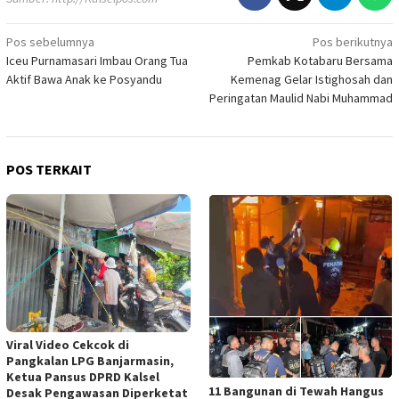
Navigasi
Pos sebelumnya
Pos berikutnya
Iceu Purnamasari Imbau Orang Tua
Pemkab Kotabaru Bersama
pos
Aktif Bawa Anak ke Posyandu
Kemenag Gelar Istighosah dan
Peringatan Maulid Nabi Muhammad
POS TERKAIT
Viral Video Cekcok di
Pangkalan LPG Banjarmasin,
Ketua Pansus DPRD Kalsel
11 Bangunan di Tewah Hangus
Desak Pengawasan Diperketat