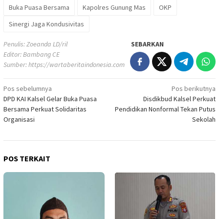
Buka Puasa Bersama
Kapolres Gunung Mas
OKP
Sinergi Jaga Kondusivitas
Penulis: Zoeanda LD/ril
SEBARKAN
Editor: Bambang CE
Sumber:
https://wartaberitaindonesia.com
Navigasi
Pos sebelumnya
Pos berikutnya
DPD KAI Kalsel Gelar Buka Puasa
Disdikbud Kalsel Perkuat
pos
Bersama Perkuat Solidaritas
Pendidikan Nonformal Tekan Putus
Organisasi
Sekolah
POS TERKAIT