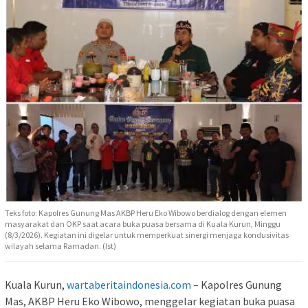
Teks foto: Kapolres Gunung Mas AKBP Heru Eko Wibowo berdialog dengan elemen
masyarakat dan OKP saat acara buka puasa bersama di Kuala Kurun, Minggu
(8/3/2026). Kegiatan ini digelar untuk memperkuat sinergi menjaga kondusivitas
wilayah selama Ramadan. (Ist)
Kuala Kurun,
wartaberitaindonesia.com
– Kapolres Gunung
Mas, AKBP Heru Eko Wibowo, menggelar kegiatan buka puasa