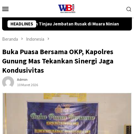
Loncat
Menu
ke
Mobile
konten
i Muara Ninian
HEADLINES
Pemkot Banjarbaru dan InJourney Salurk
Beranda
Indonesia
Buka Puasa Bersama OKP, Kapolres
Gunung Mas Tekankan Sinergi Jaga
Kondusivitas
Admin
10 Maret 2026