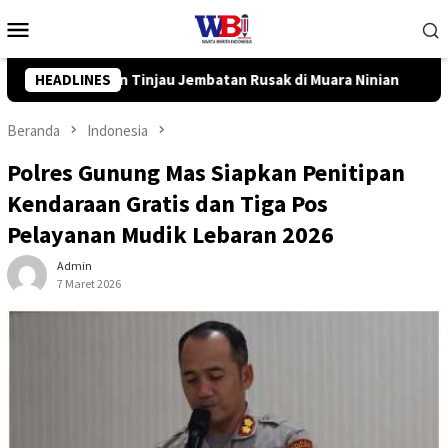
Loncat
Menu
ke
Mobile
konten
ak di Muara Ninian
HEADLINES
Pemkot Banjarbaru dan InJourney Sal
Beranda
Indonesia
Polres Gunung Mas Siapkan Penitipan
Kendaraan Gratis dan Tiga Pos
Pelayanan Mudik Lebaran 2026
Admin
7 Maret 2026