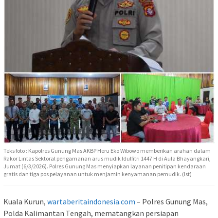
Teks foto : Kapolres Gunung Mas AKBP Heru Eko Wibowo memberikan arahan dalam
Rakor Lintas Sektoral pengamanan arus mudik Idulfitri 1447 H di Aula Bhayangkari,
Jumat (6/3/2026). Polres Gunung Mas menyiapkan layanan penitipan kendaraan
gratis dan tiga pos pelayanan untuk menjamin kenyamanan pemudik. (Ist)
Kuala Kurun,
wartaberitaindonesia.com
– Polres Gunung Mas,
Polda Kalimantan Tengah, mematangkan persiapan