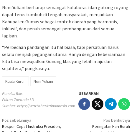
Neni Yuliani berharap semangat kolaborasi dan gotong royong
dapat terus tumbuh di tengah masyarakat, menjadikan
Kabupaten Gumas sebagai contoh daerah yang harmonis,
inklusif, dan penuh semangat pembangunan dari semua
lapisan.
“Perbedaan pandangan itu hal biasa, tapi persatuan harus
selalu menjadi pegangan utama. Hanya dengan kebersamaan
kita bisa mewujudkan Gunung Mas yang lebih maju dan
sejahtera,” pungkasnya.
Kuala Kurun
Neni Yuliani
Penulis: Rilis
SEBARKAN
Editor: Zoeanda LD
Sumber:
https://wartaberitaindonesia.com
Navigasi
Pos sebelumnya
Pos berikutnya
Respon Cepat Instruksi Presiden,
Peringatan Hari Buruh
pos