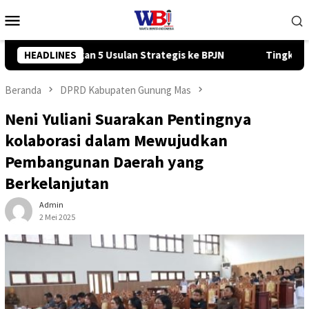
Loncat
Menu
ke
Mobile
konten
PJN
HEADLINES
Tingkatkan Kompetensi Karyawan, PT ADD Berkah Grou
Beranda
DPRD Kabupaten Gunung Mas
Neni Yuliani Suarakan Pentingnya
kolaborasi dalam Mewujudkan
Pembangunan Daerah yang
Berkelanjutan
Admin
2 Mei 2025