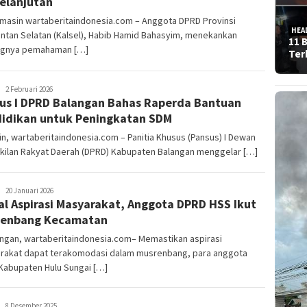
elanjutan
rmasin wartaberitaindonesia.com – Anggota DPRD Provinsi
HEA
ntan Selatan (Kalsel), Habib Hamid Bahasyim, menekankan
11 
ngnya pemahaman […]
Ter
admin
2 Februari 2026
us I DPRD Balangan Bahas Raperda Bantuan
idikan untuk Peningkatan SDM
in, wartaberitaindonesia.com – Panitia Khusus (Pansus) I Dewan
kilan Rakyat Daerah (DPRD) Kabupaten Balangan menggelar […]
admin
20 Januari 2026
l Aspirasi Masyarakat, Anggota DPRD HSS Ikut
renbang Kecamatan
ngan, wartaberitaindonesia.com– Memastikan aspirasi
rakat dapat terakomodasi dalam musrenbang, para anggota
Kabupaten Hulu Sungai […]
admin
8 Desember 2025