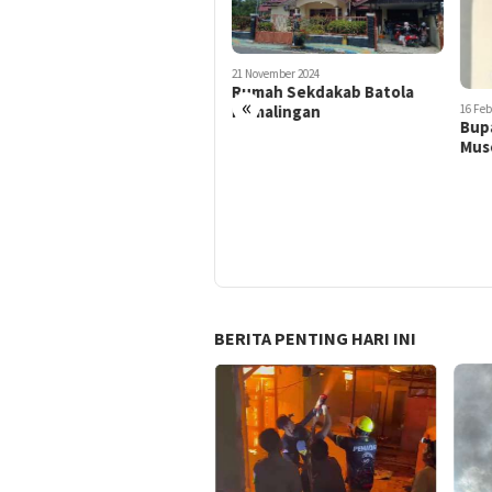
21 November 2024
Rumah Sekdakab Batola
«
16 Februari 2022
12 De
Kemalingan
Bupati Tanbu Resmikan
PPIR
Museum 7 Februari
Sia
di P
BERITA PENTING HARI INI