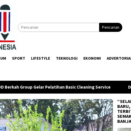
Pencarian
KUM
SPORT
LIFESTYLE
TEKNOLOGI
EKONOMI
ADVERTORIA
atihan Basic Cleaning Service
DPRD dan Pemkab Balanga
“SELA
BARU,
TERBI
SEMAK
BANJ