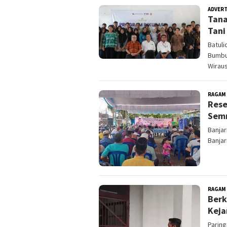
ADVER
Tana
Tani
Batuli
Bumbu
Wiraus
RAGAM
Rese
Sem
Banjar
Banjar
RAGAM
Berk
Keja
Paring