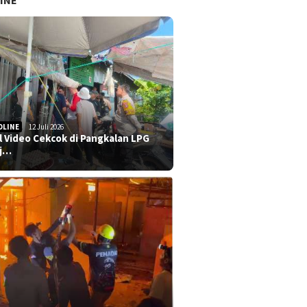
INE
DLINE
12 Juli 2026
al Video Cekcok di Pangkalan LPG
j…