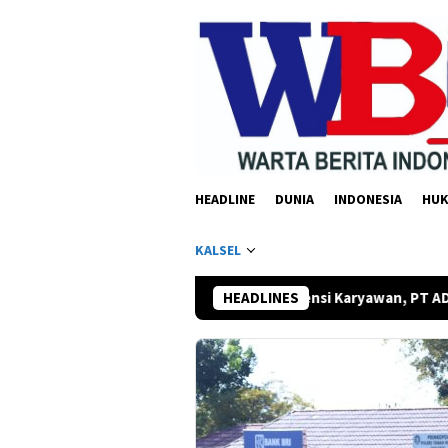
Loncat
ke
konten
HEADLINE
DUNIA
INDONESIA
HU
KALSEL
Tingkatkan Kompetensi Karyawan, PT ADD Berkah Group Gelar Pel
HEADLINES