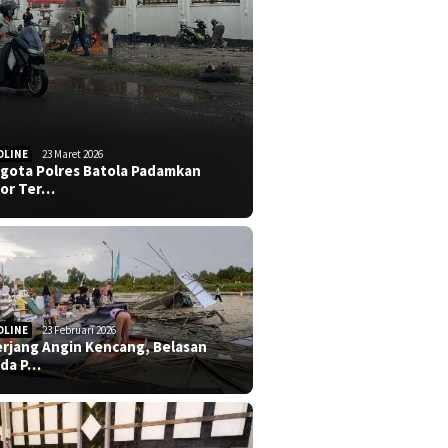
DLINE
23 Maret 2026
gota Polres Batola Padamkan
or Ter…
DLINE
23 Februari 2026
erjang Angin Kencang, Belasan
da P…