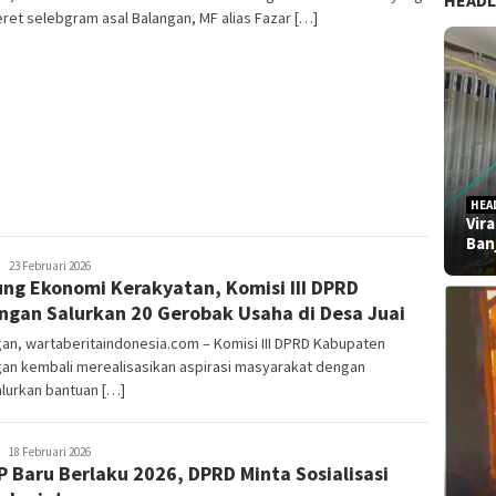
HEADL
et selebgram asal Balangan, MF alias Fazar […]
HEA
Vir
Ban
admin
23 Februari 2026
ng Ekonomi Kerakyatan, Komisi III DPRD
ngan Salurkan 20 Gerobak Usaha di Desa Juai
an, wartaberitaindonesia.com – Komisi III DPRD Kabupaten
gan kembali merealisasikan aspirasi masyarakat dengan
lurkan bantuan […]
admin
18 Februari 2026
 Baru Berlaku 2026, DPRD Minta Sosialisasi