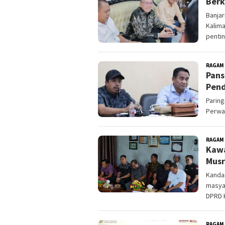
Berk
Banja
Kalima
penti
RAGAM
Pans
Pend
Paring
Perwa
RAGAM
Kawa
Mus
Kanda
masya
DPRD 
RAGAM