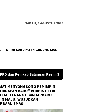
SABTU, 8 AGUSTUS 2026
L
DPRD KABUPATEN GUNUNG MAS
n Resmi Setujui Raperda Perubahan APBD 2026
Wabup Ba
MAT MENYONGSONG PEMIMPIN
 HARAPAN BARU” #HABIS GELAP
TLAH TERANG# BANJARBARU
IN MAJU, WUJUDKAN
ARBARU EMAS