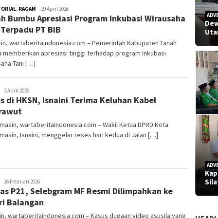
TORIAL
,
RAGAM
admin
29 April 2026
ADV
h Bumbu Apresiasi Program Inkubasi Wirausaha
Dew
 Terpadu PT BIB
Uta
cin, wartaberitaindonesia.com – Pemerintah Kabupaten Tanah
 memberikan apresiasi tinggi terhadap program Inkubasi
aha Tani […]
admin
3 April 2026
s di HKSN, Isnaini Terima Keluhan Kabel
rawut
masin, wartaberitaindonesia.com – Wakil Ketua DPRD Kota
masin, Isnaini, menggelar reses hari kedua di Jalan […]
ADV
Kap
Sil
admin
26 Februari 2026
as P21, Selebgram MF Resmi Dilimpahkan ke
ri Balangan
in, wartaberitaindonesia.com – Kasus dugaan video asusila yang