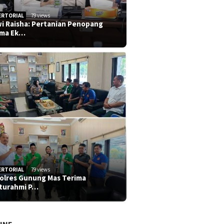
ERTORIAL
79 views
i Raisha: Pertanian Penopang
ma Ek…
ERTORIAL
79 views
olres Gunung Mas Terima
aturahmi P…