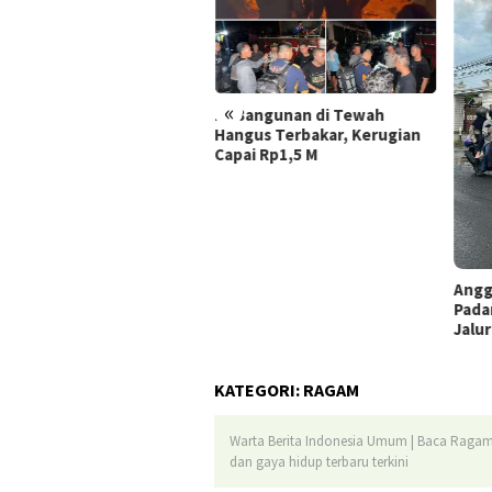
Dite
Bela
Rama
Rob
«
Bangunan di Tewah
gus Terbakar, Kerugian
ai Rp1,5 M
Anggota Polres Batola
Padamkan Motor Terbakar di
Jalur Mudik Handil Bakti
KATEGORI:
RAGAM
Warta Berita Indonesia Umum | Baca Ragam Be
dan gaya hidup terbaru terkini