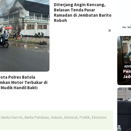
rjang Angin Kencang,
san Tenda Pasar
dan di Jembatan Barito
Refleksi Hari Pers Nasional
oh
2026: Menguji Independensi
di Tengah “Tekanan Sunyi”
»
Polres
Temua
Gantun
ADV
Pem
Ja
rita Hari Ini, Berita Peristiwa, Hukum, Kriminal, Politik, Ekonomi