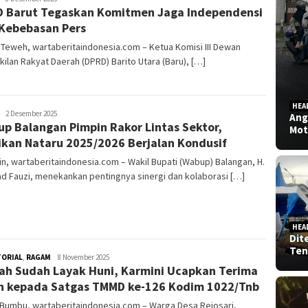
 Barut Tegaskan Komitmen Jaga Independensi
Kebebasan Pers
Teweh, wartaberitaindonesia.com – Ketua Komisi III Dewan
ilan Rakyat Daerah (DPRD) Barito Utara (Baru), […]
HEA
admin
2 Desember 2025
Ang
p Balangan Pimpin Rakor Lintas Sektor,
Mot
ikan Nataru 2025/2026 Berjalan Kondusif
in, wartaberitaindonesia.com – Wakil Bupati (Wabup) Balangan, H.
d Fauzi, menekankan pentingnya sinergi dan kolaborasi […]
HEA
Dit
Ten
TORIAL
,
RAGAM
admin
8 November 2025
h Sudah Layak Huni, Karmini Ucapkan Terima
h kepada Satgas TMMD ke-126 Kodim 1022/Tnb
 Bumbu, wartaberitaindonesia.com – Warga Desa Rejosari,