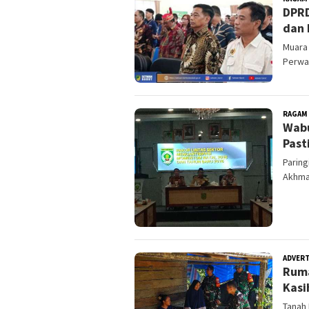
DPRD
dan 
Muara 
Perwak
RAGAM
Wabu
Past
Paring
Akhma
ADVER
Ruma
Kasi
Tanah