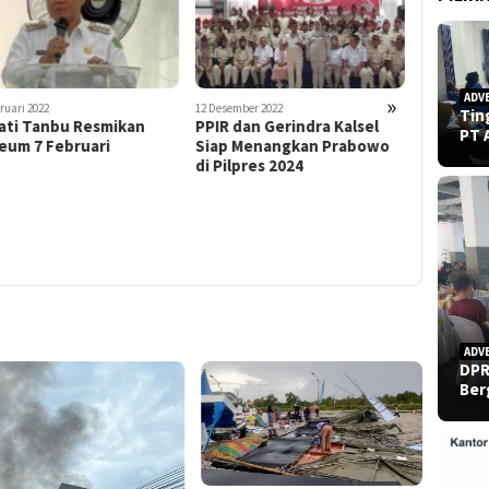
ADV
»
sember 2022
10 Juni 2023
Tin
 dan Gerindra Kalsel
Samsat Banjarmasin
PT 
p Menangkan Prabowo
Respon Cepat Sikapi
ilpres 2024
Keluhan Warga
20 November 
Muhamma
Ucapkan 
ISNU ke-
ADV
DPR
Ber