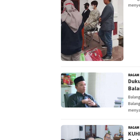
menyer
RAGAM
Duku
Bala
Balang
Balan
menya
RAGAM
KUHP