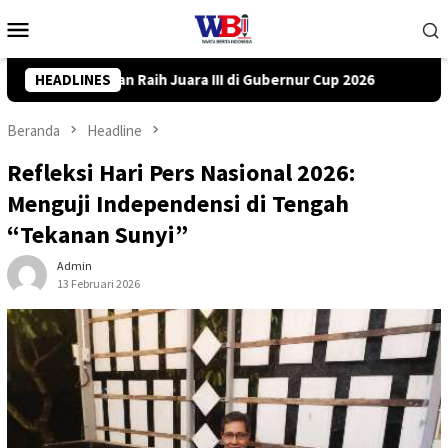
Loncat
Menu
ke
Mobile
konten
ubernur Cup 2026
HEADLINES
DPRD Tanah Bumbu Desak PLN Batulicin T
Beranda
Headline
Refleksi Hari Pers Nasional 2026:
Menguji Independensi di Tengah
“Tekanan Sunyi”
Admin
13 Februari 2026