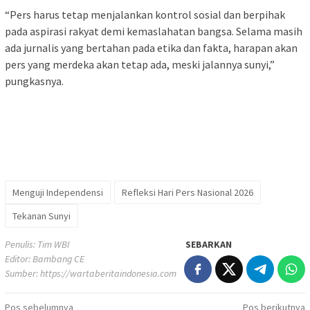
“Pers harus tetap menjalankan kontrol sosial dan berpihak
pada aspirasi rakyat demi kemaslahatan bangsa. Selama masih
ada jurnalis yang bertahan pada etika dan fakta, harapan akan
pers yang merdeka akan tetap ada, meski jalannya sunyi,”
pungkasnya.
Menguji Independensi
Refleksi Hari Pers Nasional 2026
Tekanan Sunyi
Penulis: Tim WBI
SEBARKAN
Editor: Bambang CE
Sumber:
https://wartaberitaindonesia.com
Navigasi
Pos sebelumnya
Pos berikutnya