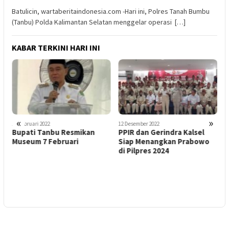
Batulicin, wartaberitaindonesia.com -Hari ini, Polres Tanah Bumbu
(Tanbu) Polda Kalimantan Selatan menggelar operasi […]
KABAR TERKINI HARI INI
«
»
16 Februari 2022
12 Desember 2022
1
Bupati Tanbu Resmikan
PPIR dan Gerindra Kalsel
S
Museum 7 Februari
Siap Menangkan Prabowo
C
di Pilpres 2024