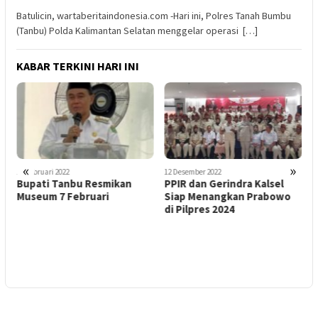
Batulicin, wartaberitaindonesia.com -Hari ini, Polres Tanah Bumbu
(Tanbu) Polda Kalimantan Selatan menggelar operasi […]
KABAR TERKINI HARI INI
«
»
16 Februari 2022
12 Desember 2022
1
Bupati Tanbu Resmikan
PPIR dan Gerindra Kalsel
S
Museum 7 Februari
Siap Menangkan Prabowo
C
di Pilpres 2024