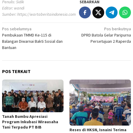
Penulis: Sidik
SEBARKAN
Editor: wandi
Sumber:
https://wartaberitaindonesia.com
Navigasi
Pos sebelumnya
Pos berikutnya
Pembukaan TMMD Ke-115 di
DPRD Batola Gelar Paripurna
pos
Balangan Diwarnai Bakti Sosial dan
Persetujuan 2 Raperda
Bantuan
POS TERKAIT
Tanah Bumbu Apresiasi
Program Inkubasi Wirausaha
Tani Terpadu PT BIB
Reses di HKSN, Isnaini Terima