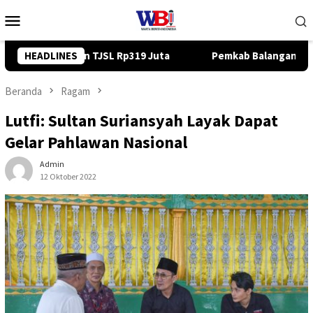
Loncat
Menu
ke
Mobile
konten
HEADLINES
Pemkab Balangan Salurkan Bantuan Pendidikan Rp35 Juta u
Beranda
Ragam
Lutfi: Sultan Suriansyah Layak Dapat
Gelar Pahlawan Nasional
Admin
12 Oktober 2022