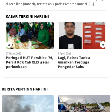
dikerdilkan (Bonsai), tertata apik pada Pameran Bonsai […]
KABAR TERKINI HARI INI
«
»
27 Maret 2022
7 April 2022
1
Peringati HUT Persit ke-76,
Lagi, Polres Tanbu
“
Persit KCK Cab XLIX gelar
Amankan Terduga
D
perlombaan
Pengedar Sabu
m
BERITA PENTING HARI INI