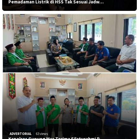
Pemadaman Listrik di HSS Tak Sesuai Jadw…
ADVERTORIAL
63 views
Kapolres Gunung Mas Terima Silaturahmi P…