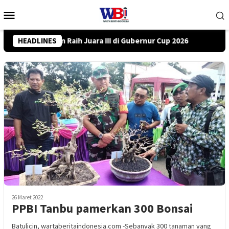
Loncat
Menu
ke
Mobile
konten
p 2026
HEADLINES
DPRD Tanah Bumbu Desak PLN Batulicin Transparan
26 Maret 2022
PPBI Tanbu pamerkan 300 Bonsai
Batulicin, wartaberitaindonesia.com -Sebanyak 300 tanaman yang