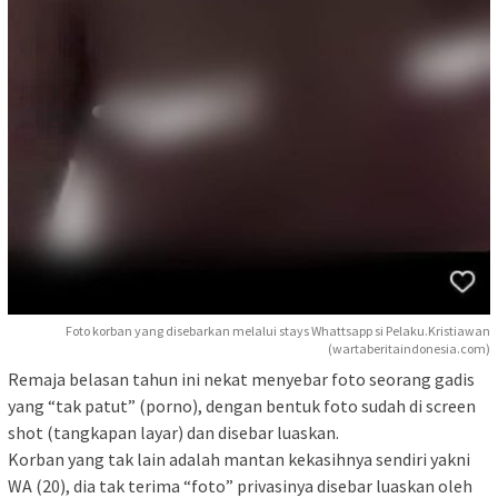
Foto korban yang disebarkan melalui stays Whattsapp si Pelaku.Kristiawan
(wartaberitaindonesia.com)
Remaja belasan tahun ini nekat menyebar foto seorang gadis
yang “tak patut” (porno), dengan bentuk foto sudah di screen
shot (tangkapan layar) dan disebar luaskan.
Korban yang tak lain adalah mantan kekasihnya sendiri yakni
WA (20), dia tak terima “foto” privasinya disebar luaskan oleh