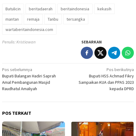
Batulicin
beritadaerah
beritaindonesia
kekasih
mantan
remaja
Tanbu
tersangka
wartaberitaindonesia.com
Penulis: Kristiawan
SEBARKAN
Navigasi
Pos sebelumnya
Pos berikutnya
Bupati Balangan Hadiri Saprah
Bupati HSS Achmad Fikry
pos
Amal Pembangunan Masjid
Sampaikan KUA dan PPAS 2023
Raudhatul Amaliyah
kepada DPRD
POS TERKAIT