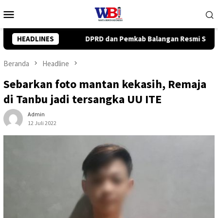
Loncat
Menu
ke
Mobile
konten
 Balangan Resmi Setujui Raperda Perubahan APBD 2026
HEADLINES
Beranda
Headline
Sebarkan foto mantan kekasih, Remaja
di Tanbu jadi tersangka UU ITE
Admin
12 Juli 2022