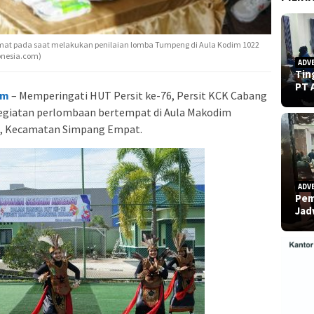
hmat pada saat melakukan penilaian lomba Tumpeng di Aula Kodim 1022
onesia.com)
ADV
Tin
PT 
om
– Memperingati HUT Persit ke-76, Persit KCK Cabang
kegiatan perlombaan bertempat di Aula Makodim
g, Kecamatan Simpang Empat.
ADV
Pem
Ja