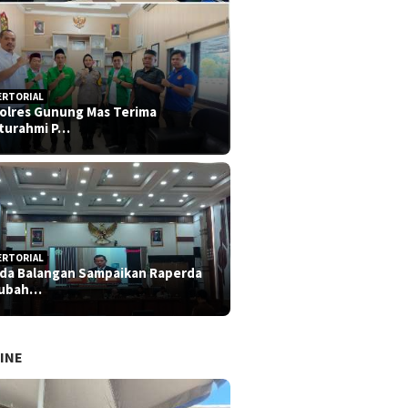
ERTORIAL
olres Gunung Mas Terima
aturahmi P…
ERTORIAL
da Balangan Sampaikan Raperda
rubah…
INE