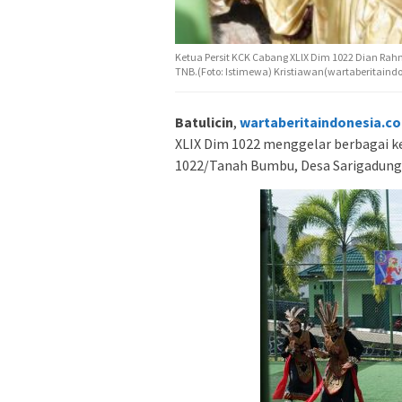
Ketua Persit KCK Cabang XLlX Dim 1022 Dian Ra
TNB.(Foto: Istimewa) Kristiawan(wartaberitaind
Batulicin
,
wartaberitaindonesia.c
XLIX Dim 1022 menggelar berbagai 
1022/Tanah Bumbu, Desa Sarigadun