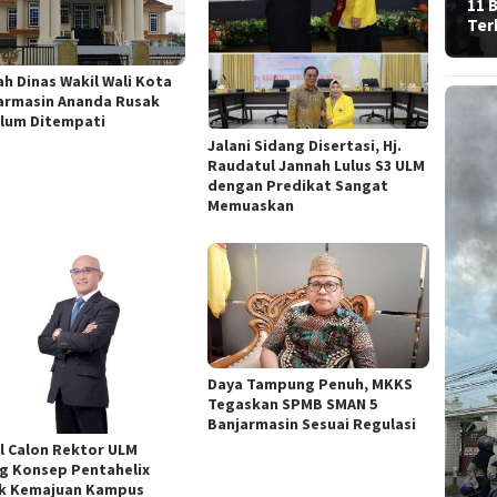
11 
Ter
h Dinas Wakil Wali Kota
armasin Ananda Rusak
lum Ditempati
Jalani Sidang Disertasi, Hj.
Raudatul Jannah Lulus S3 ULM
dengan Predikat Sangat
Memuaskan
Daya Tampung Penuh, MKKS
Tegaskan SPMB SMAN 5
Banjarmasin Sesuai Regulasi
l Calon Rektor ULM
g Konsep Pentahelix
k Kemajuan Kampus