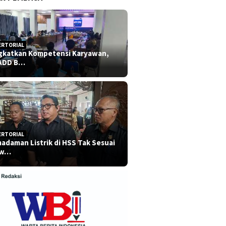
ERTORIAL
gkatkan Kompetensi Karyawan,
ADD B…
ERTORIAL
adaman Listrik di HSS Tak Sesuai
dw…