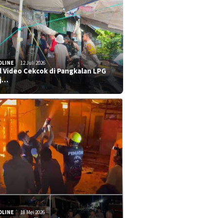
DLINE
12 Juli 2026
al Video Cekcok di Pangkalan LPG
j…
DLINE
18 Mei 2026