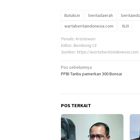
Batulicin
beritadaerah
beritaind
wartaberitaindonesia.com
XLIX
Penulis: Kristiawan
Editor: Bambang CE
Sumber:
https://wartaberitaindonesia.com
Navigasi
Pos sebelumnya
PPBI Tanbu pamerkan 300 Bonsai
pos
POS TERKAIT