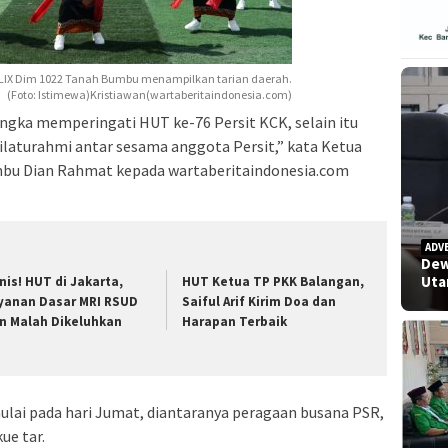
 XLIX Dim 1022 Tanah Bumbu menampilkan tarian daerah.
(Foto: Istimewa)Kristiawan(wartaberitaindonesia.com)
angka memperingati HUT ke-76 Persit KCK, selain itu
 silaturahmi antar sesama anggota Persit,” kata Ketua
nbu Dian Rahmat kepada wartaberitaindonesia.com
ADV
Dew
Uta
onis! HUT di Jakarta,
HUT Ketua TP PKK Balangan,
yanan Dasar MRI RSUD
Saiful Arif Kirim Doa dan
in Malah Dikeluhkan
Harapan Terbaik
ulai pada hari Jumat, diantaranya peragaan busana PSR,
ue tar.