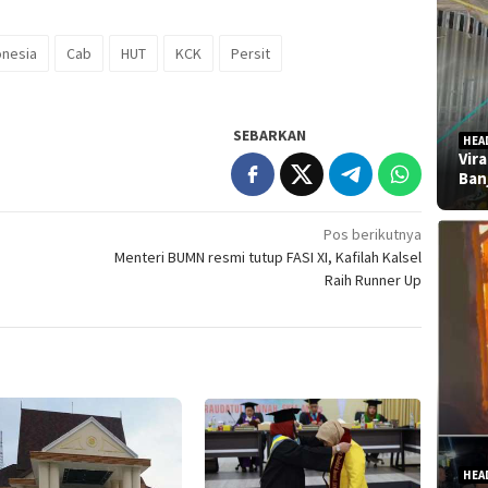
onesia
Cab
HUT
KCK
Persit
SEBARKAN
HEA
Vir
Ban
Pos berikutnya
Menteri BUMN resmi tutup FASI XI, Kafilah Kalsel
Raih Runner Up
HEA