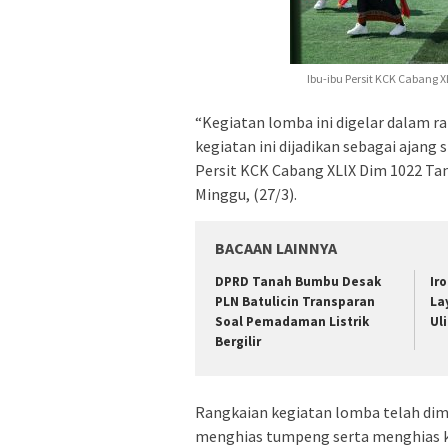
Ibu-ibu Persit KCK Cabang
“Kegiatan lomba ini digelar dalam r
kegiatan ini dijadikan sebagai ajang
Persit KCK Cabang XLlX Dim 1022 Ta
Minggu, (27/3).
BACAAN LAINNYA
DPRD Tanah Bumbu Desak
Ir
PLN Batulicin Transparan
La
Soal Pemadaman Listrik
Ul
Bergilir
Rangkaian kegiatan lomba telah dim
menghias tumpeng serta menghias k