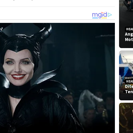
HEA
Ang
Mot
HEA
Dit
Ten