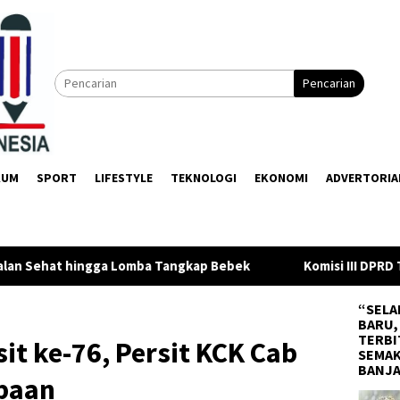
Pencarian
KUM
SPORT
LIFESTYLE
TEKNOLOGI
EKONOMI
ADVERTORIA
gkap Bebek
Komisi III DPRD Tanah Bumbu Ajukan 5 Usulan 
“SELA
BARU,
TERBI
it ke-76, Persit KCK Cab
SEMAK
BANJ
mbaan