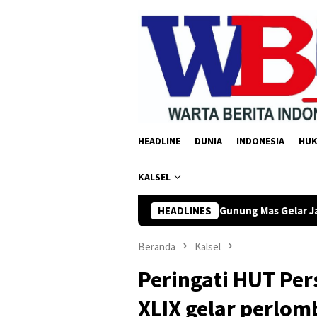
Loncat
ke
konten
HEADLINE
DUNIA
INDONESIA
HU
KALSEL
e-81 RI, Polres Gunung Mas Gelar Jalan Sehat hingga Lomba Tan
HEADLINES
Beranda
Kalsel
Peringati HUT Pers
XLIX gelar perlo