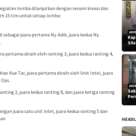
kegiatan lomba dilanjutkan dengan senam kreasi dan
eh 15 tim untuk setiap lomba
ADV
 sebagai juara pertama Ny. Adib, juara kedua Ny.
Kap
.
Sil
pertama diraih oleh ranting 3, juara kedua ranting 4,
s Kue Tar, juara pertama diraih oleh Unit Intel, juara
 Ops.
ADV
Sek
ting 2, juara kedua ranting 8, dan juara ketiga ranting
Pe
gan juara satu unit intel, juara kedua ranting 5 dan
ian
HEADL