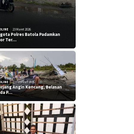
DLINE
23 Maret 2026
gota Polres Batola Padamkan
or Ter…
DLINE
23 Februari 2026
erjang Angin Kencang, Belasan
da P…