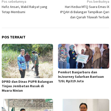
Navigasi
Pos sebelumnya
Pos berikutnya
Hafiz Ansari, Wakil Rakyat yang
Hari Kedua MTQ Suara Emas IX
pos
Tetap Membumi
IPQAH di Balangan Tampilkan Qari
dan Qariah Tilawah Terbaik
POS TERKAIT
Pemkot Banjarbaru dan
InJourney Salurkan Bantuan
TJSL Rp319 Juta
DPRD dan Dinas PUPR Balangan
Tinjau Jembatan Rusak di
Muara Ninian