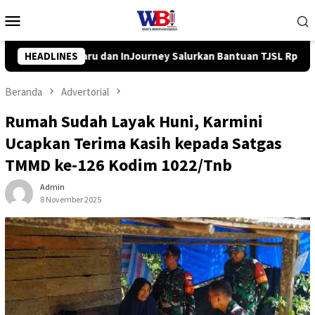
Loncat
Menu
ke
Mobile
konten
alurkan Bantuan TJSL Rp319 Juta
HEADLINES
Pemkab Balangan Salur
Beranda
Advertorial
Rumah Sudah Layak Huni, Karmini
Ucapkan Terima Kasih kepada Satgas
TMMD ke-126 Kodim 1022/Tnb
Admin
8 November 2025