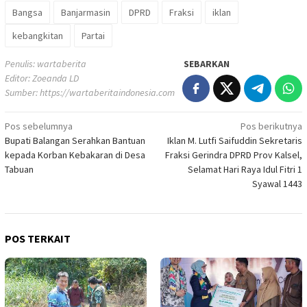
Bangsa
Banjarmasin
DPRD
Fraksi
iklan
kebangkitan
Partai
Penulis: wartaberita
SEBARKAN
Editor: Zoeanda LD
Sumber:
https://wartaberitaindonesia.com
Navigasi
Pos sebelumnya
Pos berikutnya
Bupati Balangan Serahkan Bantuan
Iklan M. Lutfi Saifuddin Sekretaris
pos
kepada Korban Kebakaran di Desa
Fraksi Gerindra DPRD Prov Kalsel,
Tabuan
Selamat Hari Raya Idul Fitri 1
Syawal 1443
POS TERKAIT