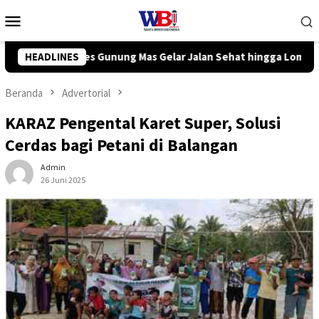
Loncat
Menu
ke
Mobile
konten
Sehat hingga Lomba Tangkap Bebek
HEADLINES
Komisi III DPRD Tanah
Beranda
Advertorial
KARAZ Pengental Karet Super, Solusi
Cerdas bagi Petani di Balangan
Admin
26 Juni 2025