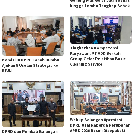
Gunung Mas Gelar Jalan Sehat
hingga Lomba Tangkap Bebek
Tingkatkan Kompetensi
Karyawan, PT ADD Berkah
Group Gelar Pelatihan Basic
Komisi III DPRD Tanah Bumbu
Cleaning Service
Ajukan 5 Usulan Strategis ke
BPJN
Wabup Balangan Apresiasi
DPRD Usai Raperda Perubahan
APBD 2026 Resmi Disepakati
DPRD dan Pemkab Balangan