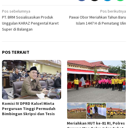
Navigasi
Pos sebelumnya
Pos berikutnya
PT. BRM Sosialisasikan Produk
Pawai Obor Meriahkan Tahun Baru
pos
Unggulan KARAZ Pengental Karet
Islam 1447 H di Pematang Ulin
Super di Balangan
POS TERKAIT
Komisi IV DPRD Kalsel Minta
Perguruan Tinggi Permudah
Bimbingan Skripsi dan Tesis
Meriahkan HUT ke-81 RI, Polres