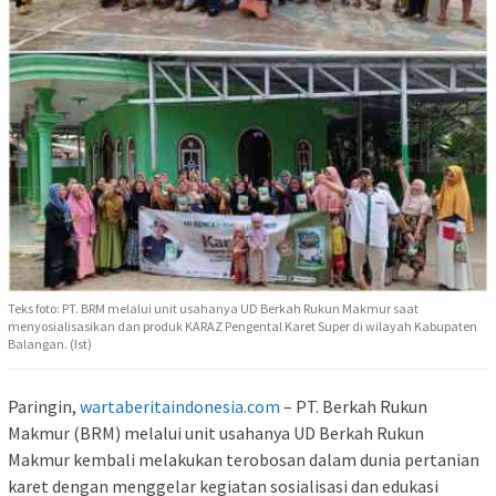
Teks foto: PT. BRM melalui unit usahanya UD Berkah Rukun Makmur saat
menyosialisasikan dan produk KARAZ Pengental Karet Super di wilayah Kabupaten
Balangan. (Ist)
Paringin,
wartaberitaindonesia.com
– PT. Berkah Rukun
Makmur (BRM) melalui unit usahanya UD Berkah Rukun
Makmur kembali melakukan terobosan dalam dunia pertanian
karet dengan menggelar kegiatan sosialisasi dan edukasi