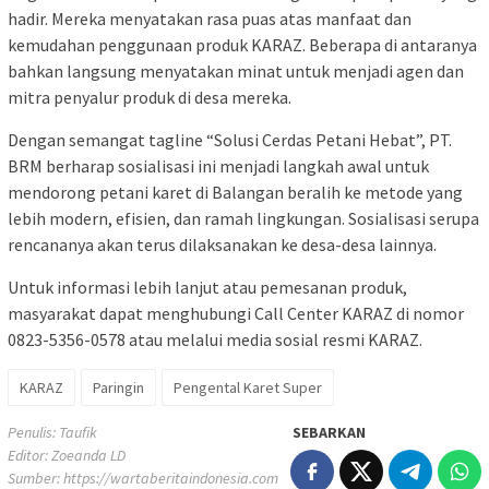
hadir. Mereka menyatakan rasa puas atas manfaat dan
kemudahan penggunaan produk KARAZ. Beberapa di antaranya
bahkan langsung menyatakan minat untuk menjadi agen dan
mitra penyalur produk di desa mereka.
Dengan semangat tagline “Solusi Cerdas Petani Hebat”, PT.
BRM berharap sosialisasi ini menjadi langkah awal untuk
mendorong petani karet di Balangan beralih ke metode yang
lebih modern, efisien, dan ramah lingkungan. Sosialisasi serupa
rencananya akan terus dilaksanakan ke desa-desa lainnya.
Untuk informasi lebih lanjut atau pemesanan produk,
masyarakat dapat menghubungi Call Center KARAZ di nomor
0823-5356-0578 atau melalui media sosial resmi KARAZ.
KARAZ
Paringin
Pengental Karet Super
Penulis: Taufik
SEBARKAN
Editor: Zoeanda LD
Sumber:
https://wartaberitaindonesia.com