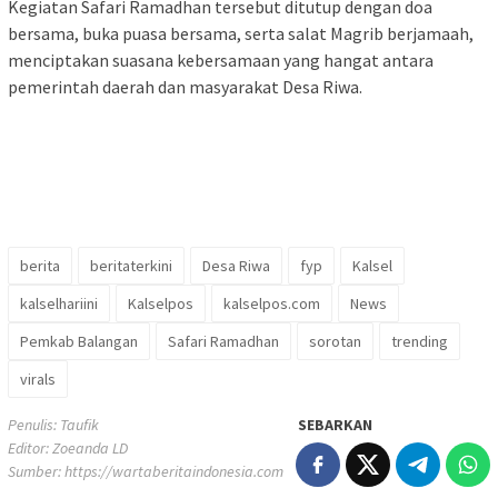
Kegiatan Safari Ramadhan tersebut ditutup dengan doa
bersama, buka puasa bersama, serta salat Magrib berjamaah,
menciptakan suasana kebersamaan yang hangat antara
pemerintah daerah dan masyarakat Desa Riwa.
berita
beritaterkini
Desa Riwa
fyp
Kalsel
kalselhariini
Kalselpos
kalselpos.com
News
Pemkab Balangan
Safari Ramadhan
sorotan
trending
virals
Penulis: Taufik
SEBARKAN
Editor: Zoeanda LD
Sumber:
https://wartaberitaindonesia.com