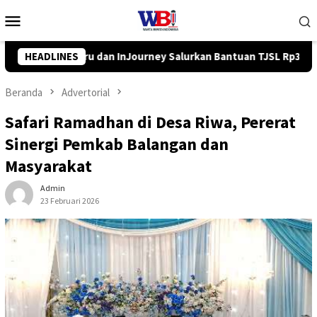
Loncat
Menu
ke
Mobile
konten
rkan Bantuan TJSL Rp319 Juta
HEADLINES
Pemkab Balangan Salurkan
Beranda
Advertorial
Safari Ramadhan di Desa Riwa, Pererat
Sinergi Pemkab Balangan dan
Masyarakat
Admin
23 Februari 2026