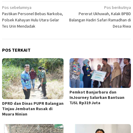
Navigasi
Pos sebelumnya
Pos berikutnya
Pastikan Personel Bebas Narkoba,
Pererat Ukhuwah, Kalak BPBD
pos
Polsek Kahayan Hulu Utara Gelar
Balangan Hadiri Safari Ramadhan di
Tes Urin Mendadak
Desa Riwa
POS TERKAIT
Pemkot Banjarbaru dan
InJourney Salurkan Bantuan
TJSL Rp319 Juta
DPRD dan Dinas PUPR Balangan
Tinjau Jembatan Rusak di
Muara Ninian