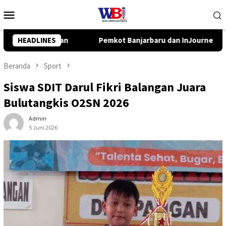
Loncat
Menu
ke
Mobile
konten
u dan InJourney Salurkan Bantuan TJSL Rp319 Juta
HEADLINES
Pemk
Beranda
Sport
Siswa SDIT Darul Fikri Balangan Juara
Bulutangkis O2SN 2026
Admin
5 Juni 2026