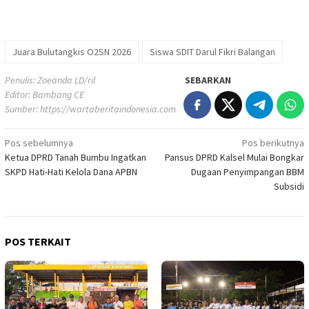
Juara Bulutangkis O2SN 2026
Siswa SDIT Darul Fikri Balangan
Penulis: Zoeanda LD/ril
SEBARKAN
Editor: Bambang CE
Sumber:
https://wartaberitaindonesia.com
Navigasi
Pos sebelumnya
Pos berikutnya
Ketua DPRD Tanah Bumbu Ingatkan
Pansus DPRD Kalsel Mulai Bongkar
pos
SKPD Hati-Hati Kelola Dana APBN
Dugaan Penyimpangan BBM
Subsidi
POS TERKAIT