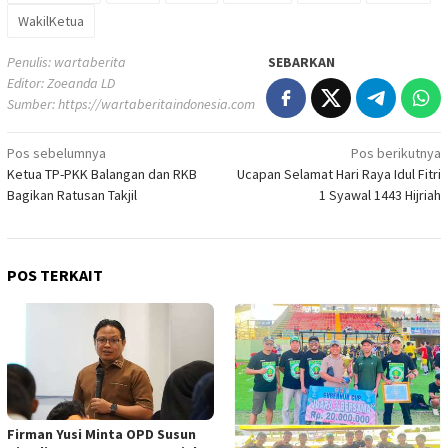
WakilKetua
Penulis: wartaberita
SEBARKAN
Editor: Zoeanda LD
Sumber:
https://wartaberitaindonesia.com
Navigasi
Pos sebelumnya
Pos berikutnya
Ketua TP-PKK Balangan dan RKB
Ucapan Selamat Hari Raya Idul Fitri
pos
Bagikan Ratusan Takjil
1 Syawal 1443 Hijriah
POS TERKAIT
Firman Yusi Minta OPD Susun