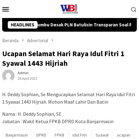
Loncat
Menu
ke
Mobile
konten
in Transparan Soal Pemadaman Listrik Bergilir
HEADLINES
Sinergi 
Beranda
Advertorial
Ucapan Selamat Hari Raya Idul Fitri 1
Syawal 1443 Hijriah
Admin
26 April 2022
H. Deddy Sophian, Se Mengucapkan Selamat Hari Raya Idul Fitri
1 Syawal 1443 Hijriah. Mohon Maaf Lahir Dan Batin
Nama : H. Deddy Sophian, SE
Jabatan : Wakil Ketua FPKB DPRD Kota Banjarmasin
Banjarmasin
DPRD
FPKB
Idul Fitri
Syawal
ucapan