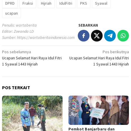
DPRD
Fraksi
Hijriah
IdulFitri
PKS
Syawal
ucapan
Penulis: wartaberita
SEBARKAN
Editor: Zoeanda LD
Sumber:
https://wartaberitaindonesia.com
Navigasi
Pos sebelumnya
Pos berikutnya
Ucapan Selamat Hari Raya Idul Fitri
Ucapan Selamat Hari Raya Idul Fitri
pos
1 Syawal 1443 Hijriah
1 Syawal 1443 Hijriah
POS TERKAIT
Pemkot Banjarbaru dan