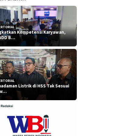
ERTORIAL
gkatkan Kompetensi Karyawan,
ADD B…
ERTORIAL
adaman Listrik di HSS Tak Sesuai
dw…