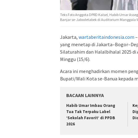
Teks Foto Anggota DPRD Kalsel, Habib Umar Asseg
Banjar se-Jabodetabek di Auditorium Manggala Wa
Jakarta,
wartaberitaindonesia.com
–
yang menetap di Jakarta–Bogor–De
Silaturahim dan Halalbihalal 2025 d
Minggu (15/6).
Acara ini menghadirkan momen penge
Bupati/Wali Kota se-Banua kepada ma
BACAAN LAINNYA
Habib Umar Imbau Orang
Ke
Tua Tak Terpaku Label
Di
‘Sekolah Favorit’ di PPDB
Di
2026