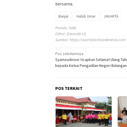
bersama.
Banjar
Habib Umar
JAKARTA
Penulis: Sidik
Editor: Zoeanda LD
Sumber:
https://wartaberitaindonesia.com
Navigasi
Pos sebelumnya
Syamsudinoor Ucapkan Selamat Ulang Tah
pos
kepada Ketua Pengadilan Negeri Balangan
POS TERKAIT