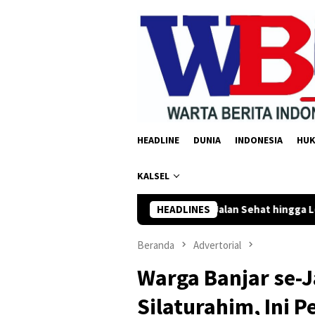
Loncat
ke
konten
HEADLINE
DUNIA
INDONESIA
HU
KALSEL
g Mas Gelar Jalan Sehat hingga Lomba Tangkap Bebek
HEADLINES
Kom
Beranda
Advertorial
Warga Banjar se-
Silaturahim, Ini 