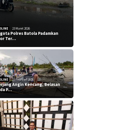
DLINE
23 Maret 2026
gota Polres Batola Padamkan
or Ter…
DLINE
23 Februari 2026
erjang Angin Kencang, Belasan
da P…