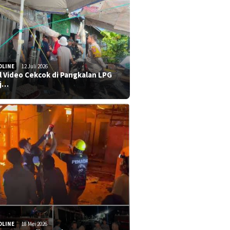
DLINE
12 Juli 2026
al Video Cekcok di Pangkalan LPG
j…
DLINE
18 Mei 2026