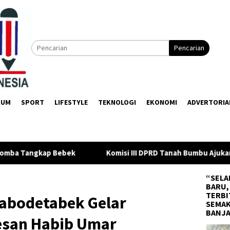
Pencarian
KUM
SPORT
LIFESTYLE
TEKNOLOGI
EKONOMI
ADVERTORIA
isi III DPRD Tanah Bumbu Ajukan 5 Usulan Strategis ke BPJN
“SELA
BARU,
TERBI
Jabodetabek Gelar
SEMAK
BANJ
Pesan Habib Umar