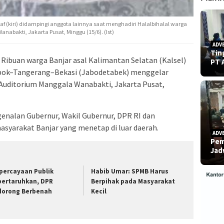
af (kiri) didampingi anggota lainnya saat menghadiri Halalbihalal warga
nabakti, Jakarta Pusat, Minggu (15/6). (Ist)
ADV
Tin
 Ribuan warga Banjar asal Kalimantan Selatan (Kalsel)
PT 
pok–Tangerang–Bekasi (Jabodetabek) menggelar
i Auditorium Manggala Wanabakti, Jakarta Pusat,
nalan Gubernur, Wakil Gubernur, DPR RI dan
syarakat Banjar yang menetap di luar daerah.
ADV
Pem
Ja
percayaan Publik
Habib Umar: SPMB Harus
pertaruhkan, DPR
Berpihak pada Masyarakat
dorong Berbenah
Kecil