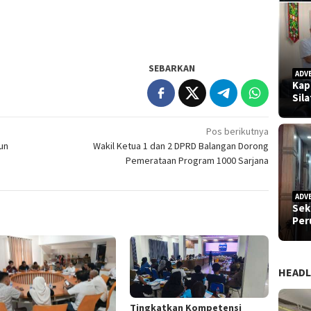
SEBARKAN
ADV
Kap
Sil
Pos berikutnya
un
Wakil Ketua 1 dan 2 DPRD Balangan Dorong
Pemerataan Program 1000 Sarjana
ADV
Sek
Pe
HEADL
Tingkatkan Kompetensi