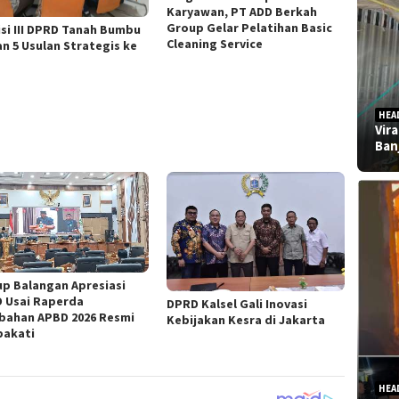
Karyawan, PT ADD Berkah
Group Gelar Pelatihan Basic
si III DPRD Tanah Bumbu
Cleaning Service
an 5 Usulan Strategis ke
HEA
Vir
Ban
p Balangan Apresiasi
 Usai Raperda
DPRD Kalsel Gali Inovasi
bahan APBD 2026 Resmi
Kebijakan Kesra di Jakarta
pakati
HEA