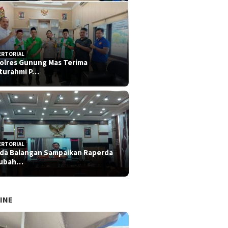
ERTORIAL
olres Gunung Mas Terima
aturahmi P…
ERTORIAL
da Balangan Sampaikan Raperda
rubah…
INE