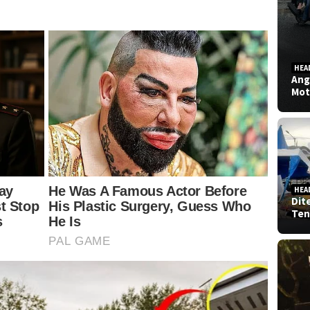
HEA
Ang
Mot
HEA
Dit
Ten