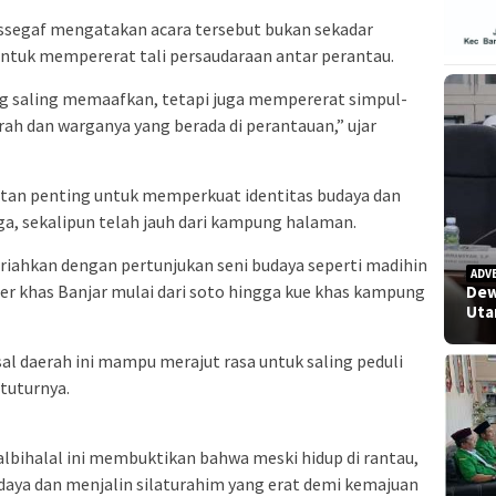
ssegaf mengatakan acara tersebut bukan sekadar
tuk mempererat tali persaudaraan antar perantau.
ng saling memaafkan, tetapi juga mempererat simpul-
rah dan warganya yang berada di perantauan,” ujar
atan penting untuk memperkuat identitas budaya dan
a, sekalipun telah jauh dari kampung halaman.
eriahkan dengan pertunjukan seni budaya seperti madihin
ADV
liner khas Banjar mulai dari soto hingga kue khas kampung
Dew
Uta
al daerah ini mampu merajut rasa untuk saling peduli
tuturnya.
lbihalal ini membuktikan bahwa meski hidup di rantau,
daya dan menjalin silaturahim yang erat demi kemajuan