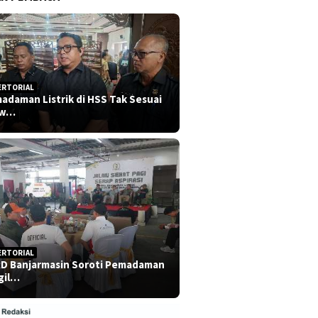
ERTORIAL
adaman Listrik di HSS Tak Sesuai
dw…
ERTORIAL
D Banjarmasin Soroti Pemadaman
gil…