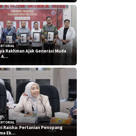
ERTORIAL
iya Rakhman Ajak Generasi Muda
i A…
ERTORIAL
i Raisha: Pertanian Penopang
ma Ek…