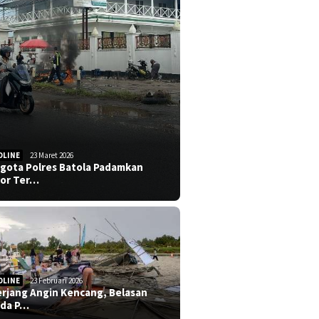
DLINE
23 Maret 2026
gota Polres Batola Padamkan
or Ter…
DLINE
23 Februari 2026
erjang Angin Kencang, Belasan
da P…