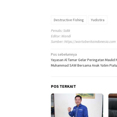
Destructive Fishing
Yudistira
Penulis: Sidik
Editor: Wandi
Sumber:
https://wartaberitaindonesia.com
Navigasi
Pos sebelumnya
Yayasan Al Tamar Gelar Peringatan Maulid 
pos
Muhammad SAW Bersama Anak Yatim Piat
POS TERKAIT