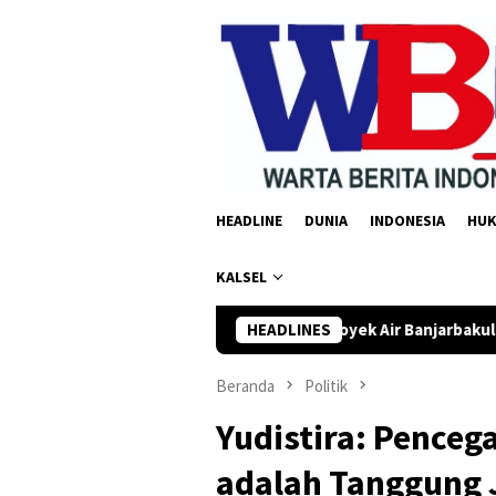
Loncat
ke
konten
HEADLINE
DUNIA
INDONESIA
HU
KALSEL
 Kalsel Kawal Proyek Air Banjarbakula Masuk APBN 2027
HEADLINES
Beranda
Politik
Yudistira: Penceg
adalah Tanggung 