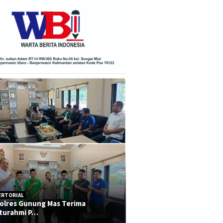
ERTORIAL
olres Gunung Mas Terima
aturahmi P…