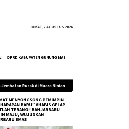
JUMAT, 7 AGUSTUS 2026
L
DPRD KABUPATEN GUNUNG MAS
inian
Pemkot Banjarbaru dan InJourney Salurkan Bantua
MAT MENYONGSONG PEMIMPIN
 HARAPAN BARU” #HABIS GELAP
TLAH TERANG# BANJARBARU
IN MAJU, WUJUDKAN
ARBARU EMAS