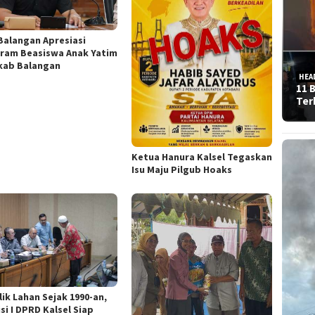
Balangan Apresiasi
ram Beasiswa Anak Yatim
ab Balangan
HEA
11 
Ter
Ketua Hanura Kalsel Tegaskan
Isu Maju Pilgub Hoaks
lik Lahan Sejak 1990-an,
si I DPRD Kalsel Siap