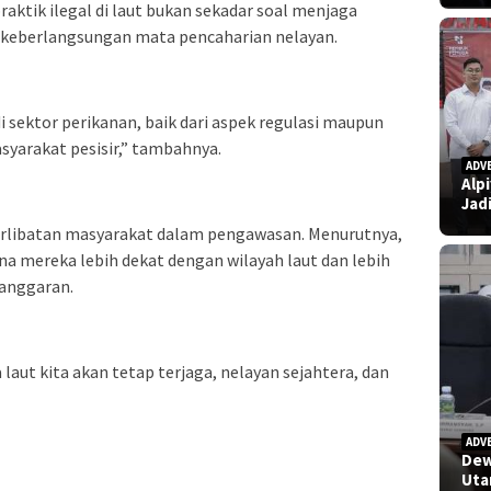
aktik ilegal di laut bukan sekadar soal menjaga
 keberlangsungan mata pencaharian nelayan.
i sektor perikanan, baik dari aspek regulasi maupun
arakat pesisir,” tambahnya.
ADV
Alp
Jad
erlibatan masyarakat dalam pengawasan. Menurutnya,
ena mereka lebih dekat dengan wilayah laut dan lebih
langgaran.
laut kita akan tetap terjaga, nelayan sejahtera, dan
ADV
Dew
Uta