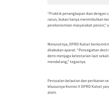
“Praktik penangkapan ikan dengan c
racun, bukan hanya menimbulkan ker
perekonomian masyarakat pesisir,” uj
Menurutnya, DPRD Kalsel berkomit
dilakukan aparat. “Pencegahan destr
demi menjaga kelestarian laut sekal
mendatang,” tegasnya.
Persoalan kelautan dan perikanan sen
khususnya Komisi II DPRD Kalsel y
alam.