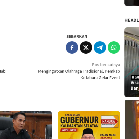
HEADL
SEBARKAN
Pos berikutnya
Nabi
Mengingatkan Olahraga Tradisional, Pemkab
u
Kotabaru Gelar Event
HEA
Vir
Ban