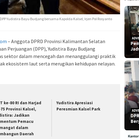
i DPP Yudistira Bayu Budjang bersama Kapolda Kalsel, Irjen Pol Rosyanto
ADV
com
– Anggota DPRD Provinsi Kalimantan Selatan
Pem
uan Perjuangan (DPP), Yudistira Bayu Budjang
Ja
as sektor dalam mencegah dan menanggulangi praktik
sak ekosistem laut serta merugikan kehidupan nelayan.
T ke-80 RI dan Harjad
Yudistira Apresiasi
-75 Provinsi Kalsel,
Peresmian Kalsel Park
ADV
DPR
distira: Jadikan
Ber
mentum Pemacu
mangat dalam
mbangun Daerah