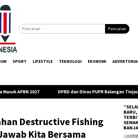
Pencarian
KUM
SPORT
LIFESTYLE
TEKNOLOGI
EKONOMI
ADVERTORIA
DPRD dan Dinas PUPR Balangan Tinjau Jembatan Rusak di Muara N
“SELA
BARU,
TERBI
ahan Destructive Fishing
SEMAK
BANJ
Jawab Kita Bersama