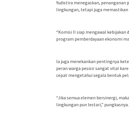
Yudistira menegaskan, penanganan pr
lingkungan, tetapi juga memastikan
“Komisi II siap mengawal kebijakan d
program pemberdayaan ekonomi masy
Ia juga menekankan pentingnya ket
peran warga pesisir sangat vital kar
cepat mengetahui segala bentuk pe
“Jika semua elemen bersinergi, maka 
lingkungan pun lestari,” pungkasnya.