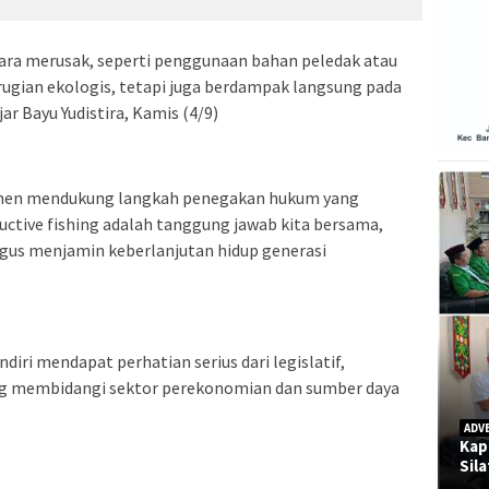
ara merusak, seperti penggunaan bahan peledak atau
ugian ekologis, tetapi juga berdampak langsung pada
ar Bayu Yudistira, Kamis (4/9)
men mendukung langkah penegakan hukum yang
uctive fishing adalah tanggung jawab kita bersama,
igus menjamin keberlanjutan hidup generasi
diri mendapat perhatian serius dari legislatif,
ang membidangi sektor perekonomian dan sumber daya
ADV
Kap
Sil