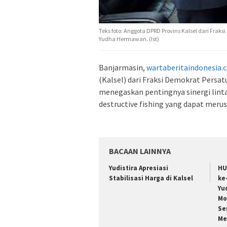
Teks foto: Anggota DPRD Provins Kalsel dari Fraks
Yudha Hermawan. (Ist)
Banjarmasin,
wartaberitaindonesia.
(Kalsel) dari Fraksi Demokrat Persat
menegaskan pentingnya sinergi lint
destructive fishing yang dapat meru
BACAAN LAINNYA
Yudistira Apresiasi
HU
Stabilisasi Harga di Kalsel
ke
Yu
Mo
Se
Me