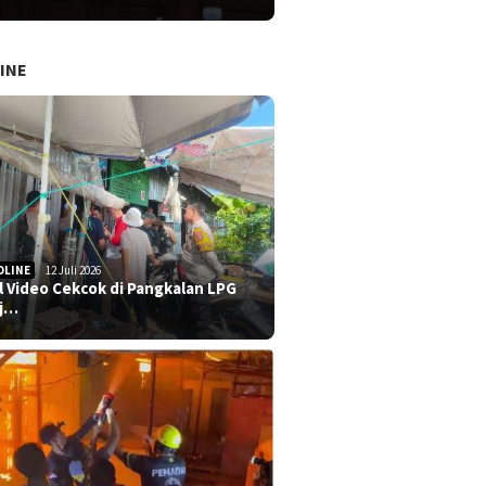
INE
DLINE
12 Juli 2026
al Video Cekcok di Pangkalan LPG
j…