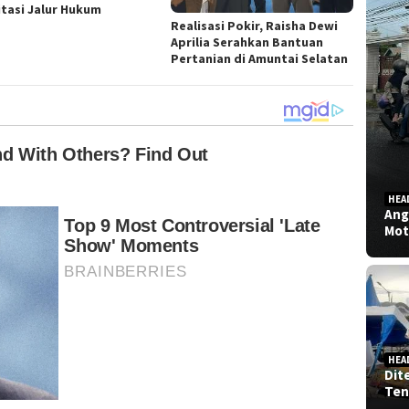
itasi Jalur Hukum
Realisasi Pokir, Raisha Dewi
Aprilia Serahkan Bantuan
Pertanian di Amuntai Selatan
HEA
Ang
Mot
HEA
Dit
Ten