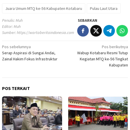
Juara Umum MTQ ke-56 Kabupaten Kotabaru
Pulau Laut Utara
Penulis: Muh
SEBARKAN
Editor: Muh
Sumber:
https://wartaberitaindonesia.com
Navigasi
Pos sebelumnya
Pos berikutnya
Serap Aspirasi di Sungai Andai,
Wabup Kotabaru Resmi Tutup
pos
Zainal Hakim Fokus Infrastruktur
Kegiatan MTQ ke-56 Tingkat
Kabupaten
POS TERKAIT