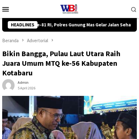
Loncat
Menu
ke
Mobile
konten
Gelar Jalan Sehat hingga Lomba Tangkap Bebek
HEADLINES
Komisi II
Beranda
Advertorial
Bikin Bangga, Pulau Laut Utara Raih
Juara Umum MTQ ke-56 Kabupaten
Kotabaru
Admin
5 April 2026