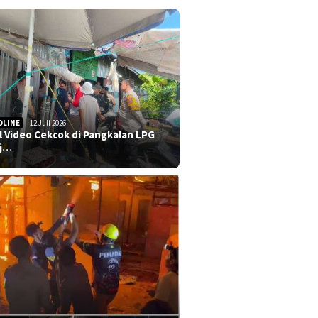
DLINE
12 Juli 2026
al Video Cekcok di Pangkalan LPG
j…