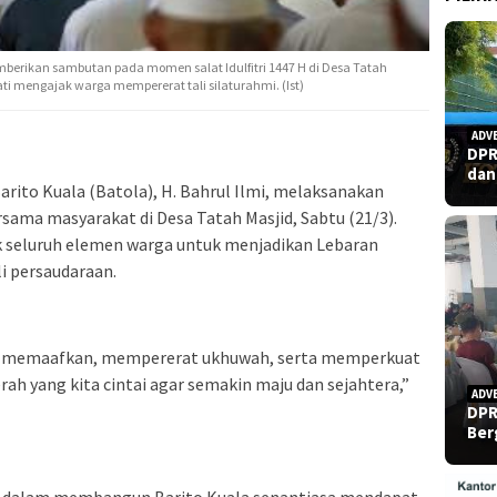
 memberikan sambutan pada momen salat Idulfitri 1447 H di Desa Tatah
ti mengajak warga mempererat tali silaturahmi. (Ist)
ADV
DPR
dan
arito Kuala (Batola), H. Bahrul Ilmi, melaksanakan
bersama masyarakat di Desa Tatah Masjid, Sabtu (21/3).
 seluruh elemen warga untuk menjadikan Lebaran
 persaudaraan.
saling memaafkan, mempererat ukhuwah, serta memperkuat
 yang kita cintai agar semakin maju dan sejahtera,”
ADV
DPR
Ber