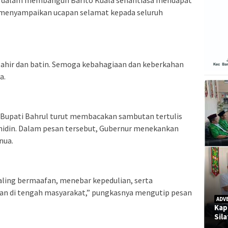
an dalam membangun Barito Kuala senantiasa mendapat
ga menyampaikan ucapan selamat kepada seluruh
 lahir dan batin. Semoga kebahagiaan dan keberkahan
a.
 Bupati Bahrul turut membacakan sambutan tertulis
hidin. Dalam pesan tersebut, Gubernur menekankan
nua.
ta saling bermaafan, menebar kepedulian, serta
n di tengah masyarakat,” pungkasnya mengutip pesan
ADV
Kap
Sil