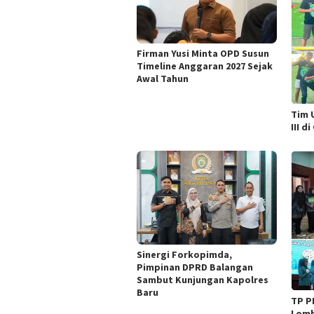
Firman Yusi Minta OPD Susun
Timeline Anggaran 2027 Sejak
Awal Tahun
Tim 
III d
Sinergi Forkopimda,
Pimpinan DPRD Balangan
Sambut Kunjungan Kapolres
Baru
TP P
Lomb