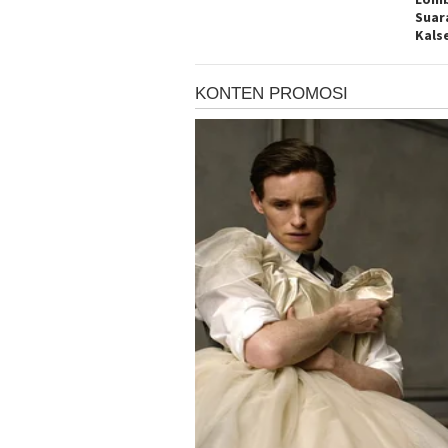
Suar
Kals