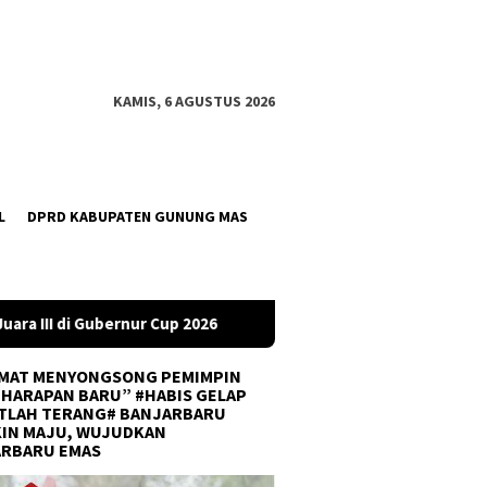
KAMIS, 6 AGUSTUS 2026
L
DPRD KABUPATEN GUNUNG MAS
6
DPRD Tanah Bumbu Desak PLN Batulicin Transparan Soal
MAT MENYONGSONG PEMIMPIN
 HARAPAN BARU” #HABIS GELAP
TLAH TERANG# BANJARBARU
IN MAJU, WUJUDKAN
ARBARU EMAS