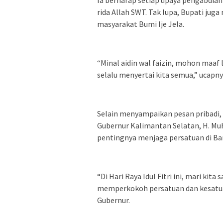
Ia berharap setiap upaya pengabdi
rida Allah SWT. Tak lupa, Bupati ju
masyarakat Bumi Ije Jela.
“Minal aidin wal faizin, mohon maaf
selalu menyertai kita semua,” ucapny
Selain menyampaikan pesan pribadi,
Gubernur Kalimantan Selatan, H. Mu
pentingnya menjaga persatuan di Ba
“Di Hari Raya Idul Fitri ini, mari ki
memperkokoh persatuan dan kesatua
Gubernur.