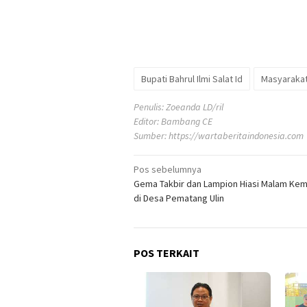
Bupati Bahrul Ilmi Salat Id
Masyaraka
Penulis: Zoeanda LD/ril
Editor: Bambang CE
Sumber:
https://wartaberitaindonesia.com
Navigasi
Pos sebelumnya
Gema Takbir dan Lampion Hiasi Malam Ke
pos
di Desa Pematang Ulin
POS TERKAIT