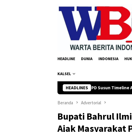
Loncat
ke
konten
HEADLINE
DUNIA
INDONESIA
HU
KALSEL
rman Yusi Minta OPD Susun Timeline Anggaran 2027 Sejak Awal T
HEADLINES
Beranda
Advertorial
Bupati Bahrul Ilmi
Ajak Masyarakat 