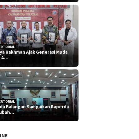
ERTORIAL
iya Rakhman Ajak Generasi Muda
i A…
ERTORIAL
da Balangan Sampaikan Raperda
rubah…
INE