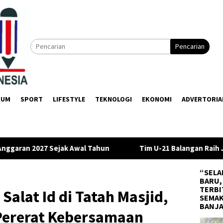
Pencarian
KUM
SPORT
LIFESTYLE
TEKNOLOGI
EKONOMI
ADVERTORIA
ahun
Tim U-21 Balangan Raih Juara III di Gubernur Cup 202
“SELA
BARU,
TERBI
 Salat Id di Tatah Masjid,
SEMAK
BANJ
Pererat Kebersamaan