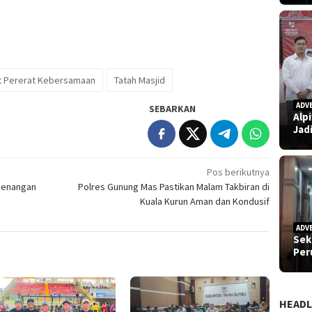
t Pererat Kebersamaan
Tatah Masjid
ADV
SEBARKAN
Alp
Jad
Pos berikutnya
menangan
Polres Gunung Mas Pastikan Malam Takbiran di
Kuala Kurun Aman dan Kondusif
ADV
Sek
Pe
HEADL