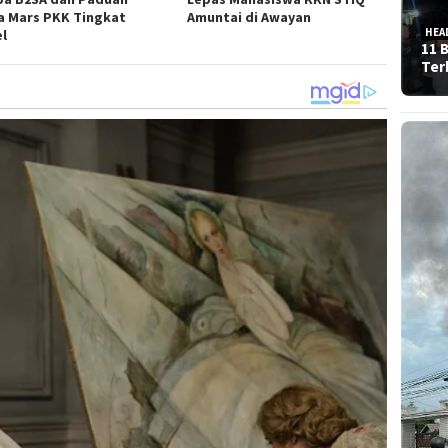
a Mars PKK Tingkat
Amuntai di Awayan
HEA
el
11 
Ter