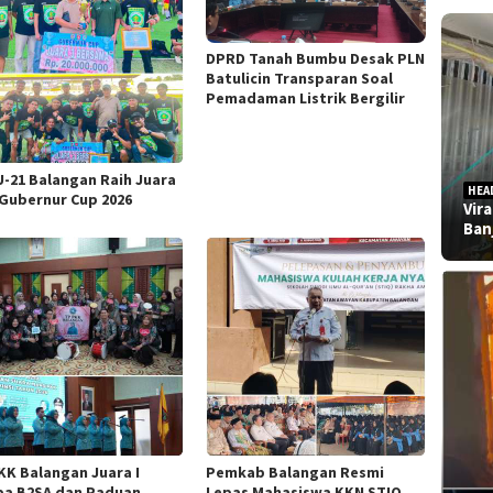
DPRD Tanah Bumbu Desak PLN
Batulicin Transparan Soal
Pemadaman Listrik Bergilir
U-21 Balangan Raih Juara
HEA
i Gubernur Cup 2026
Vir
Ban
KK Balangan Juara I
Pemkab Balangan Resmi
a B2SA dan Paduan
Lepas Mahasiswa KKN STIQ