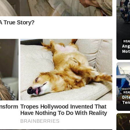
HEA
Ang
Mot
HEA
Dit
Ten