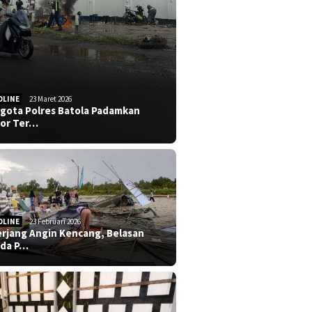
DLINE
23 Maret 2026
gota Polres Batola Padamkan
or Ter…
DLINE
23 Februari 2026
erjang Angin Kencang, Belasan
da P…