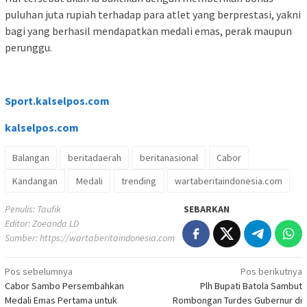
puluhan juta rupiah terhadap para atlet yang berprestasi, yakni
bagi yang berhasil mendapatkan medali emas, perak maupun
perunggu.
Sport.kalselpos.com
kalselpos
.com
Balangan
beritadaerah
beritanasional
Cabor
Kandangan
Medali
trending
wartaberitaindonesia.com
Penulis: Taufik
SEBARKAN
Editor: Zoeanda LD
Sumber:
https://wartaberitaindonesia.com
Navigasi
Pos sebelumnya
Pos berikutnya
Cabor Sambo Persembahkan
Plh Bupati Batola Sambut
pos
Medali Emas Pertama untuk
Rombongan Turdes Gubernur di