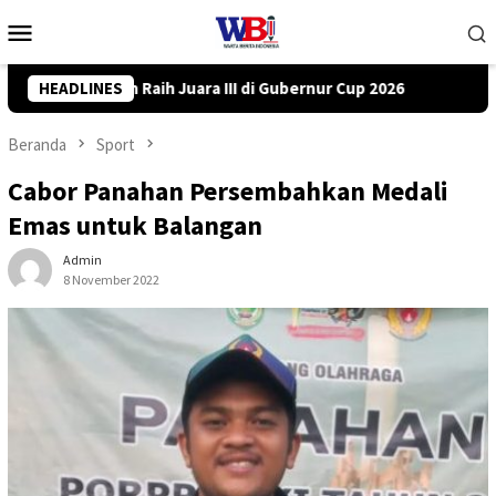
Loncat
Menu
ke
Mobile
konten
Cup 2026
HEADLINES
DPRD Tanah Bumbu Desak PLN Batulicin Transpar
Beranda
Sport
Cabor Panahan Persembahkan Medali
Emas untuk Balangan
Admin
8 November 2022