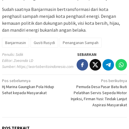
Sudah saatnya Banjarmasin bertransformasi dari kota
penghasil sampah menjadi kota penghasil energi. Dengan
kemauan politik dan dukungan publik, visi kota bersih, hijau,
dan mandiri energi bukanlah angan belaka.
Banjarmasin
Gusti Rusydi
Penanganan Sampah
Penulis: Sidik
SEBARKAN
Editor: Zoeanda LD
Sumber:
https://wartaberitaindonesia.com
Navigasi
Pos sebelumnya
Pos berikutnya
Hj Marina Gaungkan Pola Hidup
Pemuda Desa Pasar Batu Ikuti
pos
Sehat kepada Masyarakat
Pelatihan Servis Sepeda Motor
Injeksi, Firman Yusi: Tindak Lanjut
Aspirasi Masyarakat
POS TERKAIT