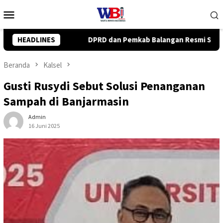
Loncat
Menu
ke
Mobile
konten
mkab Balangan Resmi Setujui Raperda Perubahan APBD 2026
HEADLINES
Beranda
Kalsel
Gusti Rusydi Sebut Solusi Penanganan
Sampah di Banjarmasin
Admin
16 Juni 2025