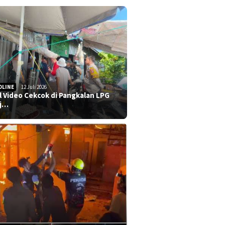
DLINE
12 Juli 2026
al Video Cekcok di Pangkalan LPG
j…