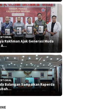
ERTORIAL
iya Rakhman Ajak Generasi Muda
i A…
ERTORIAL
da Balangan Sampaikan Raperda
rubah…
INE