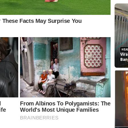
HEA
Vir
Ban