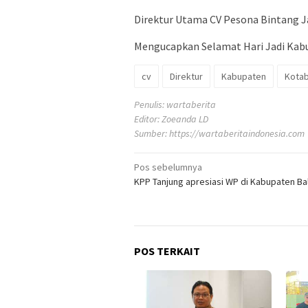
Direktur Utama CV Pesona Bintang Ja
Mengucapkan Selamat Hari Jadi Kab
cv
Direktur
Kabupaten
Kota
Penulis: wartaberita
Editor: Zoeanda LD
Sumber:
https://wartaberitaindonesia.com
Navigasi
Pos sebelumnya
KPP Tanjung apresiasi WP di Kabupaten B
pos
POS TERKAIT