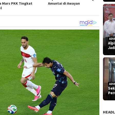
a Mars PKK Tingkat
Amuntai di Awayan
el
ADV
Alp
Jad
ADV
Sek
Pe
HEADL