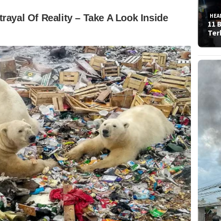
HEA
11 
Ter