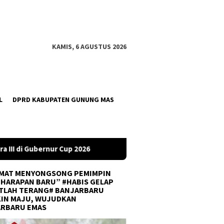
KAMIS, 6 AGUSTUS 2026
L
DPRD KABUPATEN GUNUNG MAS
DPRD Tanah Bumbu Desak PLN Batulicin Transparan Soal Pemada
MAT MENYONGSONG PEMIMPIN
 HARAPAN BARU” #HABIS GELAP
TLAH TERANG# BANJARBARU
IN MAJU, WUJUDKAN
ARBARU EMAS