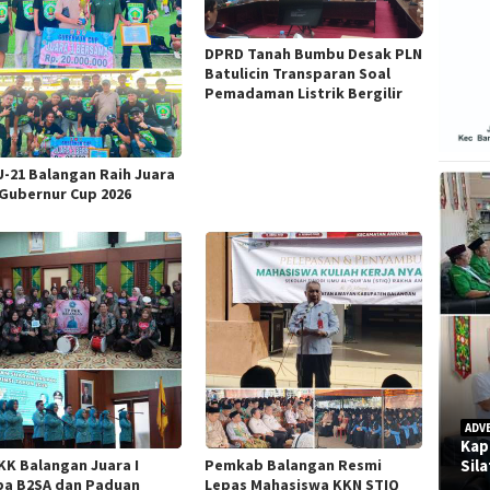
DPRD Tanah Bumbu Desak PLN
Batulicin Transparan Soal
Pemadaman Listrik Bergilir
U-21 Balangan Raih Juara
i Gubernur Cup 2026
ADV
Kap
KK Balangan Juara I
Pemkab Balangan Resmi
Sil
a B2SA dan Paduan
Lepas Mahasiswa KKN STIQ