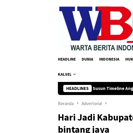
Loncat
ke
konten
HEADLINE
DUNIA
INDONESIA
HU
KALSEL
si Minta OPD Susun Timeline Anggaran 2027 Sejak Awal Tahun
HEADLINES
Beranda
Advertorial
Hari Jadi Kabupat
bintang jaya