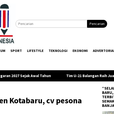
Pencarian
KUM
SPORT
LIFESTYLE
TEKNOLOGI
EKONOMI
ADVERTORIA
Tim U-21 Balangan Raih Juara III di Gubernur Cup 2026
“SELA
BARU,
TERBI
en Kotabaru, cv pesona
SEMAK
BANJ