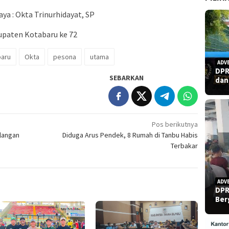
ya : Okta Trinurhidayat, SP
upaten Kotabaru ke 72
baru
Okta
pesona
utama
ADV
DPR
SEBARKAN
dan
Pos berikutnya
alangan
Diduga Arus Pendek, 8 Rumah di Tanbu Habis
Terbakar
ADV
DPR
Ber