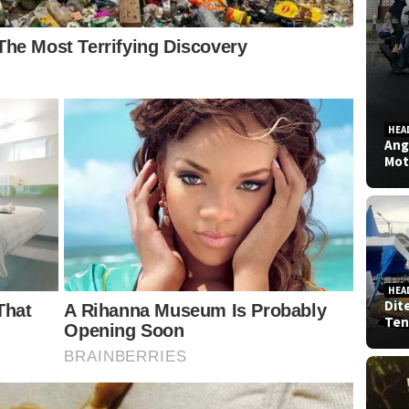
HEA
Ang
Mot
HEA
Dit
Ten