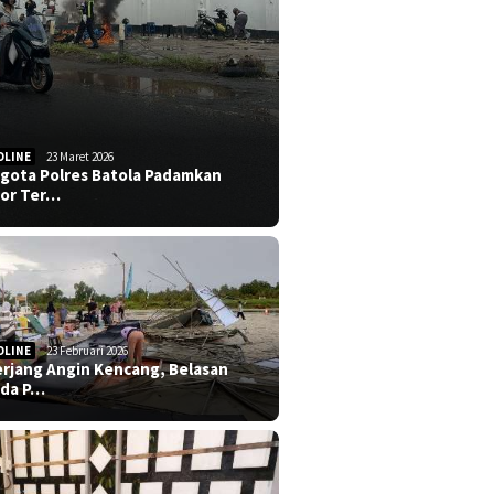
DLINE
23 Maret 2026
gota Polres Batola Padamkan
or Ter…
DLINE
23 Februari 2026
erjang Angin Kencang, Belasan
da P…