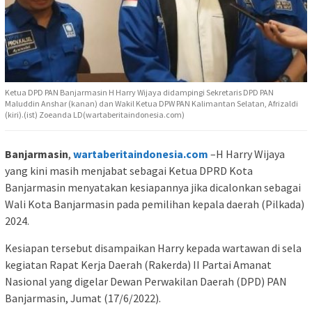
Ketua DPD PAN Banjarmasin H Harry Wijaya didampingi Sekretaris DPD PAN
Maluddin Anshar (kanan) dan Wakil Ketua DPW PAN Kalimantan Selatan, Afrizaldi
(kiri).(ist) Zoeanda LD(wartaberitaindonesia.com)
Banjarmasin
,
wartaberitaindonesia.com
–H Harry Wijaya
yang kini masih menjabat sebagai Ketua DPRD Kota
Banjarmasin menyatakan kesiapannya jika dicalonkan sebagai
Wali Kota Banjarmasin pada pemilihan kepala daerah (Pilkada)
2024.
Kesiapan tersebut disampaikan Harry kepada wartawan di sela
kegiatan Rapat Kerja Daerah (Rakerda) II Partai Amanat
Nasional yang digelar Dewan Perwakilan Daerah (DPD) PAN
Banjarmasin, Jumat (17/6/2022).