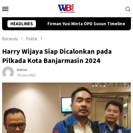
Loncat
Menu
ke
Mobile
konten
a OPD Susun Timeline Anggaran 2027 Sejak Awal Tahun
HEADLINES
Ti
Beranda
Politik
Harry Wijaya Siap Dicalonkan pada
Pilkada Kota Banjarmasin 2024
Admin
19 Juni 2022