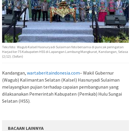
Teks foto: Wagub Kalsel Hasnuryadi Sulaiman foto bersama di puncak peringatan
Harjad ke-75 Kabupaten HSS di Lapangan Lambung Mangkurat, Kandangan, Selasa
(2/12). (Sofan)
Kandangan,
wartaberitaindonesia.com
– Wakil Gubernur
(Wagub) Kalimantan Selatan (Kalsel) Hasnuryadi Sulaiman
melayangkan pujian terhadap capaian pembangunan yang
dilaksanakan Pemerintah Kabupaten (Pemkab) Hulu Sungai
Selatan (HSS).
BACAAN LAINNYA