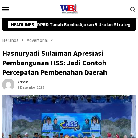
Loncat
Menu
ke
Mobile
konten
5 Usulan Strategis ke BPJN
HEADLINES
Tingkatkan Kompetensi Karyaw
Beranda
Advertorial
Hasnuryadi Sulaiman Apresiasi
Pembangunan HSS: Jadi Contoh
Percepatan Pembenahan Daerah
Admin
2 Desember 2025