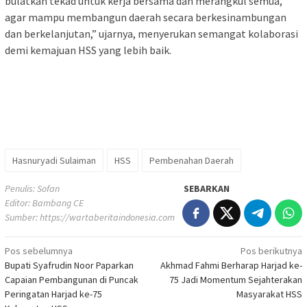
bulatkan tekad untuk kerja bersama dan merangkul semua,
agar mampu membangun daerah secara berkesinambungan
dan berkelanjutan,” ujarnya, menyerukan semangat kolaborasi
demi kemajuan HSS yang lebih baik.
Hasnuryadi Sulaiman
HSS
Pembenahan Daerah
Penulis: Sofan
SEBARKAN
Editor: Bambang CE
Sumber:
https://wartaberitaindonesia.com
Navigasi
Pos sebelumnya
Pos berikutnya
Bupati Syafrudin Noor Paparkan
Akhmad Fahmi Berharap Harjad ke-
pos
Capaian Pembangunan di Puncak
75 Jadi Momentum Sejahterakan
Peringatan Harjad ke-75
Masyarakat HSS