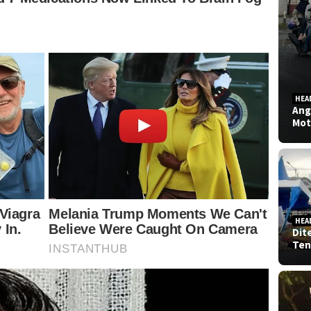
HEA
Ang
Mot
HEA
Dit
Ten