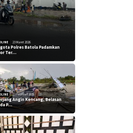
DLINE
23 Maret 2026
gota Polres Batola Padamkan
or Ter…
DLINE
23 Februari 2026
erjang Angin Kencang, Belasan
da P…