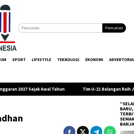
Pencarian
KUM
SPORT
LIFESTYLE
TEKNOLOGI
EKONOMI
ADVERTORIA
Tim U-21 Balangan Raih Juara III di Gubernur Cup 2026
“SELA
BARU,
TERBI
adhan
SEMAK
BANJ