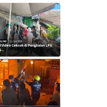
DLINE
12 Juli 2026
al Video Cekcok di Pangkalan LPG
j…