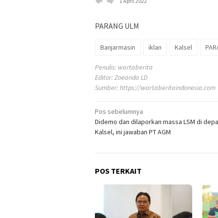
1 April 2022
PARANG ULM
Banjarmasin
iklan
Kalsel
PAR
Penulis: wartaberita
Editor: Zoeanda LD
Sumber:
https://wartaberitaindonesia.com
Navigasi
Pos sebelumnya
Didemo dan dilaporkan massa LSM di depa
pos
Kalsel, ini jawaban PT AGM
POS TERKAIT