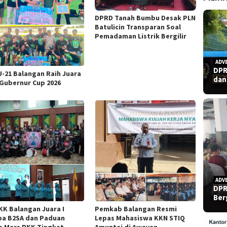
DPRD Tanah Bumbu Desak PLN
Batulicin Transparan Soal
Pemadaman Listrik Bergilir
ADV
DPR
U-21 Balangan Raih Juara
dan
i Gubernur Cup 2026
ADV
DPR
Ber
KK Balangan Juara I
Pemkab Balangan Resmi
a B2SA dan Paduan
Lepas Mahasiswa KKN STIQ
a Mars PKK Tingkat
Amuntai di Awayan