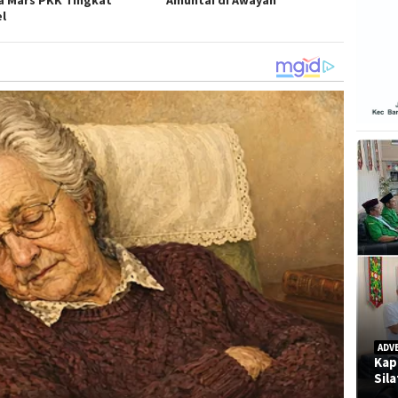
el
ADV
Kap
Sil