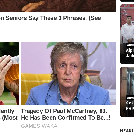
ADV
Alp
Jad
ADV
Sek
Pe
HEADL