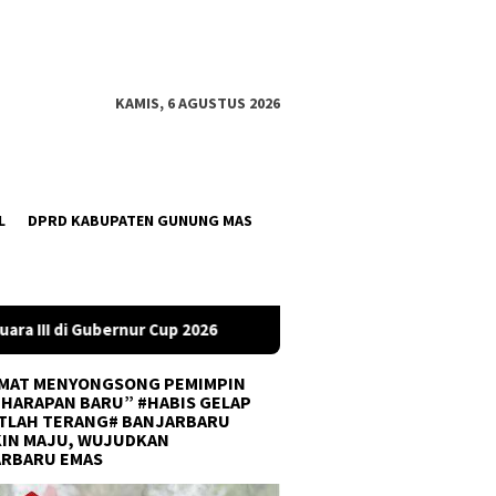
KAMIS, 6 AGUSTUS 2026
L
DPRD KABUPATEN GUNUNG MAS
DPRD Tanah Bumbu Desak PLN Batulicin Transparan Soal Pemad
MAT MENYONGSONG PEMIMPIN
 HARAPAN BARU” #HABIS GELAP
TLAH TERANG# BANJARBARU
IN MAJU, WUJUDKAN
ARBARU EMAS