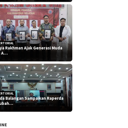
ERTORIAL
iya Rakhman Ajak Generasi Muda
i A…
ERTORIAL
da Balangan Sampaikan Raperda
rubah…
INE