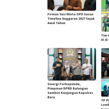
Firman Yusi Minta OPD Susun
Timeline Anggaran 2027 Sejak
Awal Tahun
Tim 
III d
Sinergi Forkopimda,
Pimpinan DPRD Balangan
Sambut Kunjungan Kapolres
Baru
TP P
Lomb
Suar