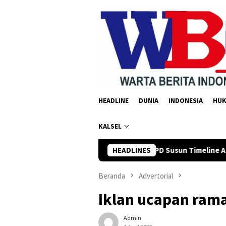
Loncat
ke
konten
HEADLINE
DUNIA
INDONESIA
HU
KALSEL
usi Minta OPD Susun Timeline Anggaran 2027 Sejak Awal Tahun
HEADLINES
Beranda
Advertorial
Iklan ucapan ram
Admin