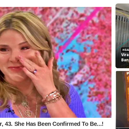
HEA
Vir
Ban