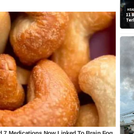
HEA
11 
Ter