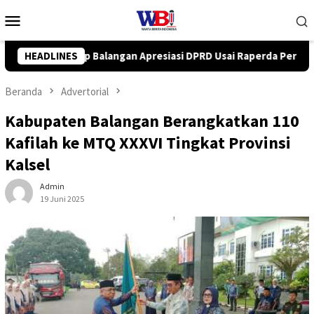
Loncat
Menu
ke
Mobile
konten
si DPRD Usai Raperda Perubahan APBD 2026 Resmi Disepakati
HEADLINES
Beranda
Advertorial
Kabupaten Balangan Berangkatkan 110
Kafilah ke MTQ XXXVI Tingkat Provinsi
Kalsel
Admin
19 Juni 2025