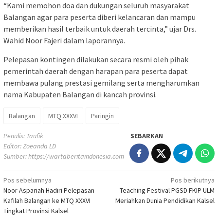
“Kami memohon doa dan dukungan seluruh masyarakat
Balangan agar para peserta diberi kelancaran dan mampu
memberikan hasil terbaik untuk daerah tercinta,” ujar Drs.
Wahid Noor Fajeri dalam laporannya.
Pelepasan kontingen dilakukan secara resmi oleh pihak
pemerintah daerah dengan harapan para peserta dapat
membawa pulang prestasi gemilang serta mengharumkan
nama Kabupaten Balangan di kancah provinsi.
Balangan
MTQ XXXVI
Paringin
Penulis: Taufik
SEBARKAN
Editor: Zoeanda LD
Sumber:
https://wartaberitaindonesia.com
Navigasi
Pos sebelumnya
Pos berikutnya
Noor Aspariah Hadiri Pelepasan
Teaching Festival PGSD FKIP ULM
pos
Kafilah Balangan ke MTQ XXXVI
Meriahkan Dunia Pendidikan Kalsel
Tingkat Provinsi Kalsel