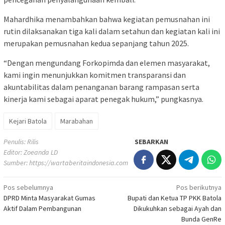
Mahardhika menambahkan bahwa kegiatan pemusnahan ini
rutin dilaksanakan tiga kali dalam setahun dan kegiatan kali ini
merupakan pemusnahan kedua sepanjang tahun 2025.
“Dengan mengundang Forkopimda dan elemen masyarakat,
kami ingin menunjukkan komitmen transparansi dan
akuntabilitas dalam penanganan barang rampasan serta
kinerja kami sebagai aparat penegak hukum,” pungkasnya.
Kejari Batola
Marabahan
Penulis: Rilis
SEBARKAN
Editor: Zoeanda LD
Sumber:
https://wartaberitaindonesia.com
Navigasi
Pos sebelumnya
Pos berikutnya
DPRD Minta Masyarakat Gumas
Bupati dan Ketua TP PKK Batola
pos
Aktif Dalam Pembangunan
Dikukuhkan sebagai Ayah dan
Bunda GenRe