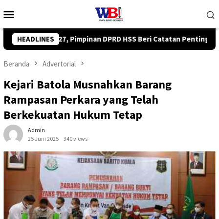
Loncat
Menu
ke
Mobile
konten
ri Catatan Penting ke Pemkab
HEADLINES
Komisi IV DPRD Kalsel Min
Beranda
Advertorial
Kejari Batola Musnahkan Barang
Rampasan Perkara yang Telah
Berkekuatan Hukum Tetap
Admin
25 Juni 2025
340 views