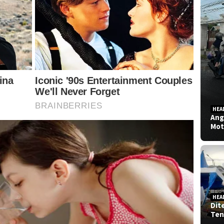
HEA
Ang
Mot
HEA
Dit
Ten