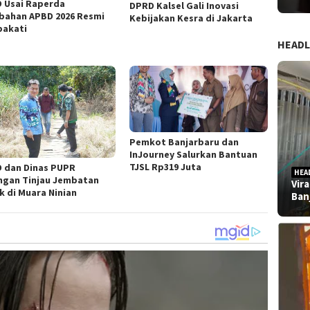
 Usai Raperda
DPRD Kalsel Gali Inovasi
bahan APBD 2026 Resmi
Kebijakan Kesra di Jakarta
pakati
HEADL
Pemkot Banjarbaru dan
InJourney Salurkan Bantuan
TJSL Rp319 Juta
 dan Dinas PUPR
HEA
ngan Tinjau Jembatan
Vir
k di Muara Ninian
Ban