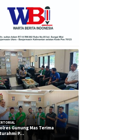
ERTORIAL
olres Gunung Mas Terima
aturahmi P…