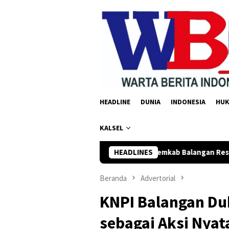
Loncat
ke
konten
HEADLINE
DUNIA
INDONESIA
HU
KALSEL
DPRD dan Pemkab Balangan Resmi Setujui Raperda Peru
HEADLINES
Beranda
Advertorial
KNPI Balangan Du
sebagai Aksi Nyat