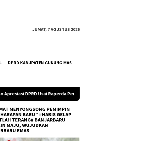
JUMAT, 7 AGUSTUS 2026
L
DPRD KABUPATEN GUNUNG MAS
perda Perubahan APBD 2026 Resmi Disepakati
DPRD Kalsel
MAT MENYONGSONG PEMIMPIN
 HARAPAN BARU” #HABIS GELAP
TLAH TERANG# BANJARBARU
IN MAJU, WUJUDKAN
ARBARU EMAS