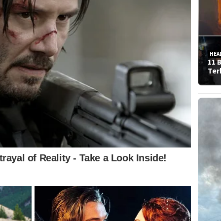
HEA
11 
Ter