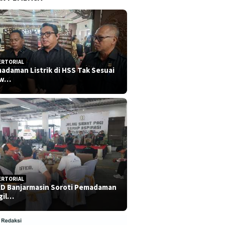
ERTORIAL
adaman Listrik di HSS Tak Sesuai
dw…
ERTORIAL
D Banjarmasin Soroti Pemadaman
gil…