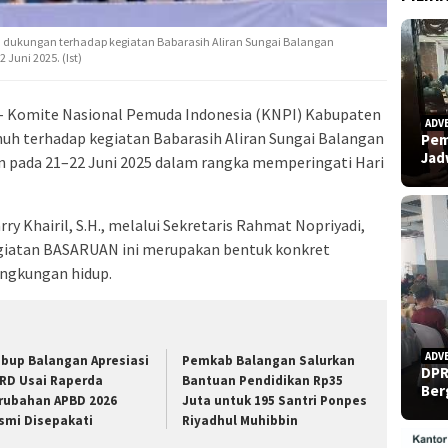
 dukungan terhadap kegiatan Babarasih Aliran Sungai Balangan
Juni 2025. (Ist)
– Komite Nasional Pemuda Indonesia (KNPI) Kabupaten
ADV
h terhadap kegiatan Babarasih Aliran Sungai Balangan
Pem
Ja
an pada 21–22 Juni 2025 dalam rangka memperingati Hari
 Khairil, S.H., melalui Sekretaris Rahmat Nopriyadi,
egiatan BASARUAN ini merupakan bentuk konkret
ingkungan hidup.
ADV
bup Balangan Apresiasi
Pemkab Balangan Salurkan
DPR
RD Usai Raperda
Bantuan Pendidikan Rp35
Ber
rubahan APBD 2026
Juta untuk 195 Santri Ponpes
smi Disepakati
Riyadhul Muhibbin