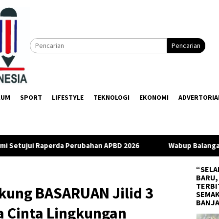
Pencarian
KUM
SPORT
LIFESTYLE
TEKNOLOGI
EKONOMI
ADVERTORIA
bahan APBD 2026
Wabup Balangan Apresiasi DPRD Usai Ra
“SELA
BARU,
TERBI
kung BASARUAN Jilid 3
SEMAK
BANJ
a Cinta Lingkungan