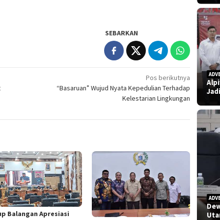
SEBARKAN
ADV
Pos berikutnya
Alp
t
“Basaruan” Wujud Nyata Kepedulian Terhadap
Jad
Kelestarian Lingkungan
ADV
Dew
p Balangan Apresiasi
Uta