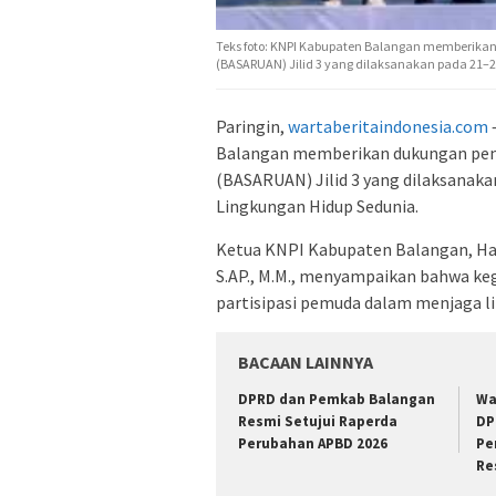
Teks foto: KNPI Kabupaten Balangan memberikan
(BASARUAN) Jilid 3 yang dilaksanakan pada 21–22 
Paringin,
wartaberitaindonesia.com
Balangan memberikan dukungan penu
(BASARUAN) Jilid 3 yang dilaksanak
Lingkungan Hidup Sedunia.
Ketua KNPI Kabupaten Balangan, Harry
S.AP., M.M., menyampaikan bahwa k
partisipasi pemuda dalam menjaga l
BACAAN LAINNYA
DPRD dan Pemkab Balangan
Wa
Resmi Setujui Raperda
DP
Perubahan APBD 2026
Pe
Re