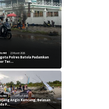
DLINE
23 Maret 2026
gota Polres Batola Padamkan
or Ter…
DLINE
23 Februari 2026
erjang Angin Kencang, Belasan
da P…