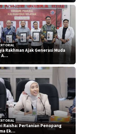
ERTORIAL
iya Rakhman Ajak Generasi Muda
i A…
ERTORIAL
i Raisha: Pertanian Penopang
ma Ek…