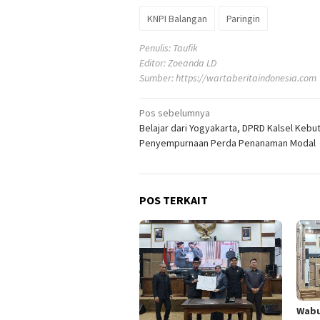
KNPI Balangan
Paringin
Penulis: Taufik
Editor: Zoeanda LD
Sumber:
https://wartaberitaindonesia.com
Navigasi
Pos sebelumnya
Belajar dari Yogyakarta, DPRD Kalsel Kebu
pos
Penyempurnaan Perda Penanaman Modal
POS TERKAIT
Wabu