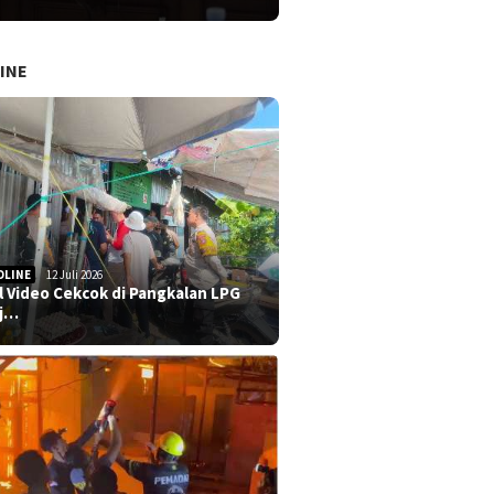
INE
DLINE
12 Juli 2026
al Video Cekcok di Pangkalan LPG
j…