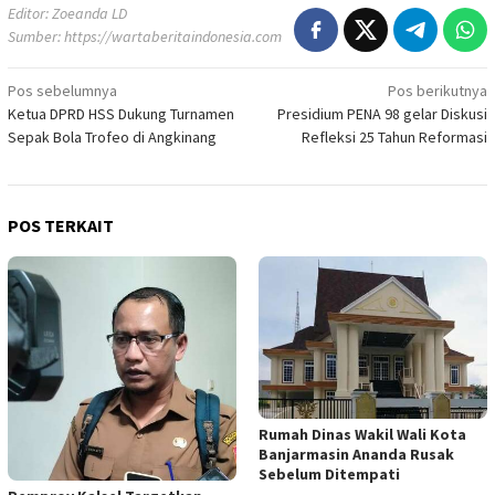
Editor: Zoeanda LD
Sumber:
https://wartaberitaindonesia.com
Navigasi
Pos sebelumnya
Pos berikutnya
Ketua DPRD HSS Dukung Turnamen
Presidium PENA 98 gelar Diskusi
pos
Sepak Bola Trofeo di Angkinang
Refleksi 25 Tahun Reformasi
POS TERKAIT
Rumah Dinas Wakil Wali Kota
Banjarmasin Ananda Rusak
Sebelum Ditempati