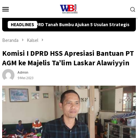
Loncat
Menu
ke
Mobile
konten
ulan Strategis ke BPJN
HEADLINES
Tingkatkan Kompetensi Karyawan,
Beranda
Kalsel
Komisi I DPRD HSS Apresiasi Bantuan PT
AGM ke Majelis Ta’lim Laskar Alawiyyin
Admin
9 Mei 2023