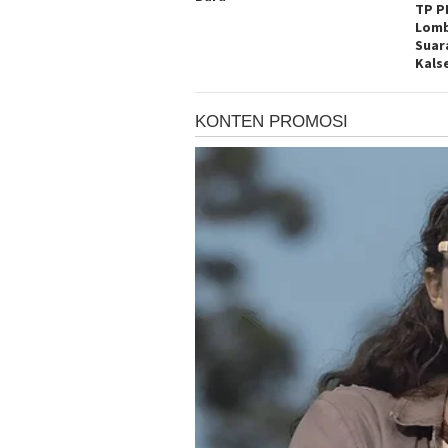
TP P
Lomb
Suar
Kals