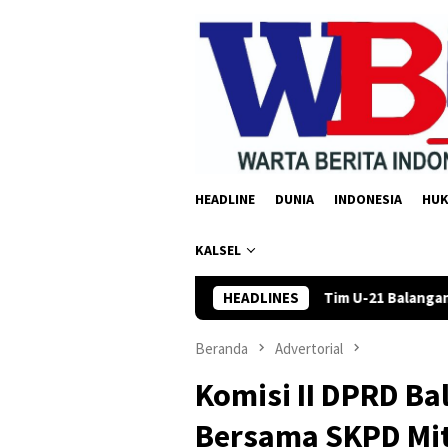
Loncat
ke
konten
HEADLINE
DUNIA
INDONESIA
HU
KALSEL
 Awal Tahun
Tim U-21 Balangan Raih Juara III di Gubernur
HEADLINES
Beranda
Advertorial
Komisi II DPRD Ba
Bersama SKPD Mit