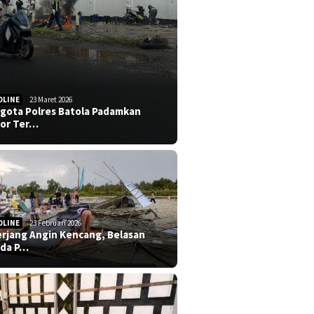
DLINE
23 Maret 2026
gota Polres Batola Padamkan
or Ter…
DLINE
23 Februari 2026
erjang Angin Kencang, Belasan
da P…