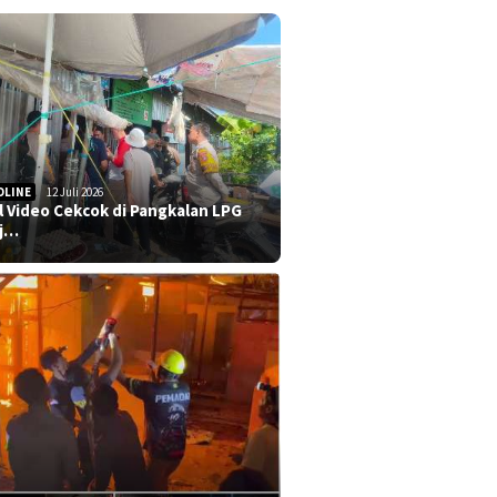
DLINE
12 Juli 2026
al Video Cekcok di Pangkalan LPG
j…