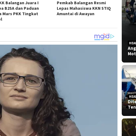
KK Balangan Juara I
Pemkab Balangan Resmi
a B2SA dan Paduan
Lepas Mahasiswa KKN STIQ
a Mars PKK Tingkat
Amuntai di Awayan
el
HEA
Ang
Mot
HEA
Dit
Ten