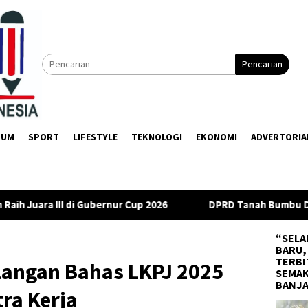
Pencarian
KUM
SPORT
LIFESTYLE
TEKNOLOGI
EKONOMI
ADVERTORIA
 Cup 2026
DPRD Tanah Bumbu Desak PLN Batulicin Transpar
“SELA
BARU,
TERBI
langan Bahas LKPJ 2025
SEMAK
BANJ
ra Kerja