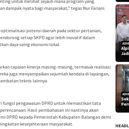
ting untuk melihat sejauh mana program yang
n dampak nyata bagi masyarakat,” tegas Nur Fariani.
ptimalisasi potensi daerah pada sektor pertanian,
endorong setiap SKPD agar lebih inovatif dalam
ADV
an daya saing ekonomi lokal.
Alp
Jad
arkan capaian kinerja masing-masing, termasuk realisasi
reka juga menyampaikan sejumlah kendala di lapangan,
ambatan teknis lainnya.
ADV
Sek
ari fungsi pengawasan DPRD untuk memastikan tata
Pe
 perencanaan. Hasil pembahasan ini nantinya akan
esmi DPRD kepada Pemerintah Kabupaten Balangan demi
ingkatan kesejahteraan masyarakat.
HEADL