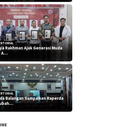
ERTORIAL
iya Rakhman Ajak Generasi Muda
i A…
ERTORIAL
da Balangan Sampaikan Raperda
rubah…
INE