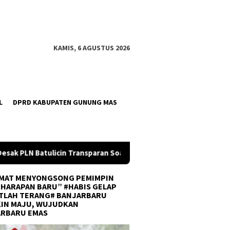
KAMIS, 6 AGUSTUS 2026
L
DPRD KABUPATEN GUNUNG MAS
an Soal Pemadaman Listrik Bergilir
Sinergi Forkopimda,
MAT MENYONGSONG PEMIMPIN
 HARAPAN BARU” #HABIS GELAP
TLAH TERANG# BANJARBARU
IN MAJU, WUJUDKAN
ARBARU EMAS