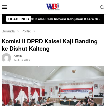
Loncat
Menu
ke
Mobile
konten
akan Kesra di Jakarta
HEADLINES
DPRD Kalsel Kawal Proyek Air Ba
Beranda
Politik
Komisi II DPRD Kalsel Kaji Banding
ke Dishut Kalteng
Admin
14 Juni 2022