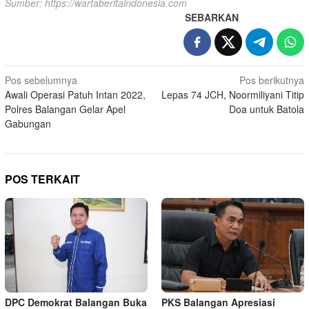
Sumber:
https://wartaberitaindonesia.com
SEBARKAN
Navigasi
Pos sebelumnya
Pos berikutnya
Awali Operasi Patuh Intan 2022,
Lepas 74 JCH, Noormiliyani Titip
pos
Polres Balangan Gelar Apel
Doa untuk Batola
Gabungan
POS TERKAIT
DPC Demokrat Balangan Buka
PKS Balangan Apresiasi