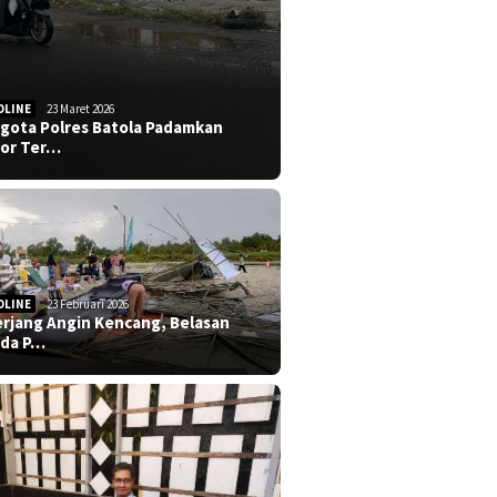
DLINE
23 Maret 2026
gota Polres Batola Padamkan
or Ter…
DLINE
23 Februari 2026
erjang Angin Kencang, Belasan
da P…