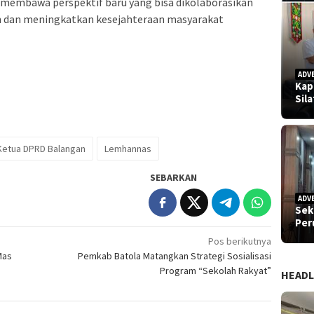
 membawa perspektif baru yang bisa dikolaborasikan
 dan meningkatkan kesejahteraan masyarakat
ADV
Kap
Sil
Ketua DPRD Balangan
Lemhannas
SEBARKAN
ADV
Sek
Pe
Pos berikutnya
Mas
Pemkab Batola Matangkan Strategi Sosialisasi
Program “Sekolah Rakyat”
HEADL