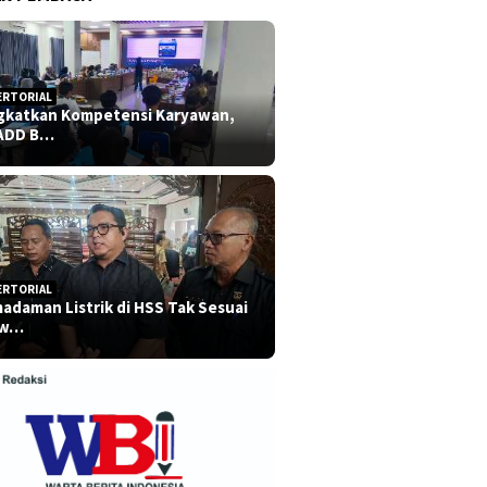
ERTORIAL
gkatkan Kompetensi Karyawan,
ADD B…
ERTORIAL
adaman Listrik di HSS Tak Sesuai
dw…