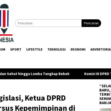
Pencarian
KUM
SPORT
LIFESTYLE
TEKNOLOGI
EKONOMI
ADVERTORIA
ngkap Bebek
Komisi III DPRD Tanah Bumbu Ajukan 5 Usulan
“SELA
BARU,
TERBI
gislasi, Ketua DPRD
SEMAK
BANJ
ursus Kepemimpinan di