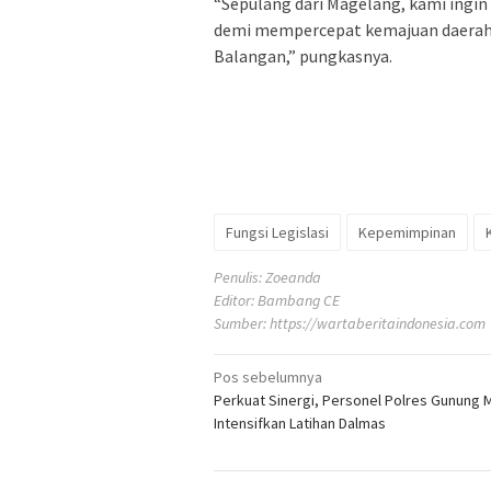
“Sepulang dari Magelang, kami ingin
demi mempercepat kemajuan daerah
Balangan,” pungkasnya.
Fungsi Legislasi
Kepemimpinan
Penulis: Zoeanda
Editor: Bambang CE
Sumber:
https://wartaberitaindonesia.com
Navigasi
Pos sebelumnya
Perkuat Sinergi, Personel Polres Gunung 
pos
Intensifkan Latihan Dalmas