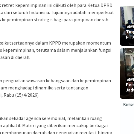
retret kepemimpinan ini diikuti oleh para Ketua DPRD
ta dari seluruh Indonesia. Tujuannya adalah memperkuat
 kepemimpinan strategis bagi para pimpinan daerah.
ADV
Tin
PT 
 keikutsertaannya dalam KPPD merupakan momentum
as kepemimpinan, terutama dalam menjalankan fungsi
asan di daerah.
kan penguatan wawasan kebangsaan dan kepemimpinan
ADV
Pem
alam menghadapi dinamika serta tantangan
Ja
, Rabu (15/4/2026).
ukan sekadar agenda seremonial, melainkan ruang
aplikatif. Materi yang diberikan mencakup berbagai
an pembangunan daerah dan penguatan regulasi, hingga