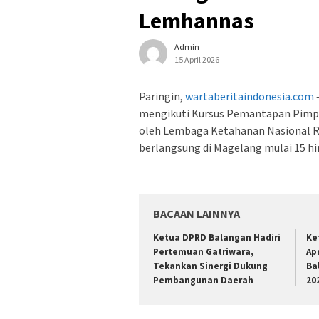
Lemhannas
Admin
15 April 2026
Paringin,
wartaberitaindonesia.com
mengikuti Kursus Pemantapan Pimpi
oleh Lembaga Ketahanan Nasional Re
berlangsung di Magelang mulai 15 hin
BACAAN LAINNYA
Ketua DPRD Balangan Hadiri
Ke
Pertemuan Gatriwara,
Ap
Tekankan Sinergi Dukung
Ba
Pembangunan Daerah
20