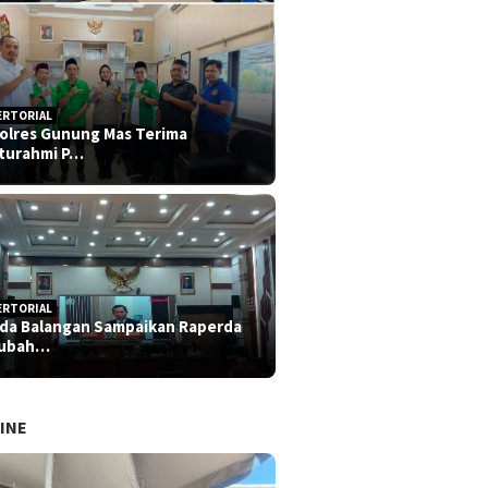
ERTORIAL
olres Gunung Mas Terima
aturahmi P…
ERTORIAL
da Balangan Sampaikan Raperda
rubah…
INE