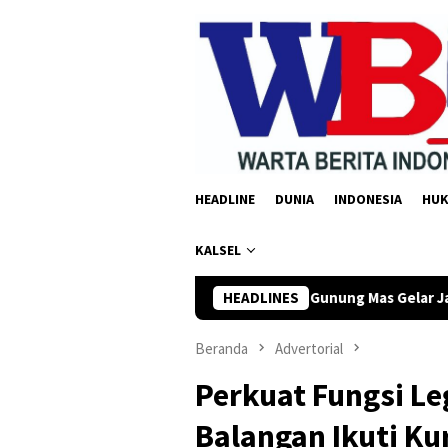
Loncat
ke
konten
HEADLINE
DUNIA
INDONESIA
HU
KALSEL
ke-81 RI, Polres Gunung Mas Gelar Jalan Sehat hingga Lomba Ta
HEADLINES
Beranda
Advertorial
Perkuat Fungsi Le
Balangan Ikuti K