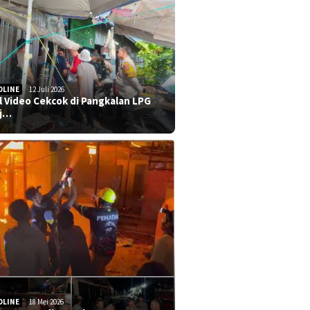
DLINE
12 Juli 2026
al Video Cekcok di Pangkalan LPG
j…
DLINE
18 Mei 2026