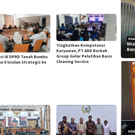
HEA
Vir
Tingkatkan Kompetensi
Ban
Karyawan, PT ADD Berkah
Group Gelar Pelatihan Basic
si III DPRD Tanah Bumbu
Cleaning Service
an 5 Usulan Strategis ke
HEA