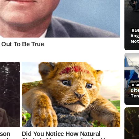
HEA
Ang
Mot
HEA
Dit
Ten