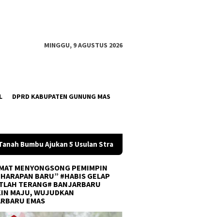
MINGGU, 9 AGUSTUS 2026
L
DPRD KABUPATEN GUNUNG MAS
 Strategis ke BPJN
Tingkatkan Kompetensi Karyawan, PT 
MAT MENYONGSONG PEMIMPIN
 HARAPAN BARU” #HABIS GELAP
TLAH TERANG# BANJARBARU
IN MAJU, WUJUDKAN
ARBARU EMAS