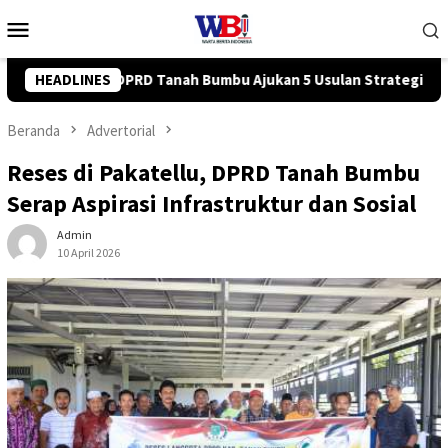
Loncat
Menu
ke
Mobile
konten
sulan Strategis ke BPJN
HEADLINES
Tingkatkan Kompetensi Karyawan,
Beranda
Advertorial
Reses di Pakatellu, DPRD Tanah Bumbu
Serap Aspirasi Infrastruktur dan Sosial
Admin
10 April 2026