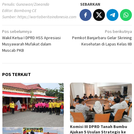
Penulis: Gunawan/Zoeanda
SEBARKAN
Editor: Bambang CE
Sumber:
https://wartaberitaindonesia.com
Navigasi
Pos sebelumnya
Pos berikutnya
Wakil Ketua I DPRD HSS Apresiasi
Pemkot Banjarbaru Gelar Skrining
pos
Musyawarah Mufakat dalam
Kesehatan di Lapas Kelas IIB
Muscab PKB
POS TERKAIT
Komisi III DPRD Tanah Bumbu
Ajukan 5 Usulan Strategis ke