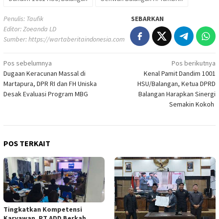
Penulis: Taufik
SEBARKAN
Editor: Zoeanda LD
Sumber:
https://wartaberitaindonesia.com
Navigasi
Pos sebelumnya
Pos berikutnya
Dugaan Keracunan Massal di
Kenal Pamit Dandim 1001
pos
Martapura, DPR RI dan FH Uniska
HSU/Balangan, Ketua DPRD
Desak Evaluasi Program MBG
Balangan Harapkan Sinergi
Semakin Kokoh
POS TERKAIT
Tingkatkan Kompetensi
Karyawan, PT ADD Berkah