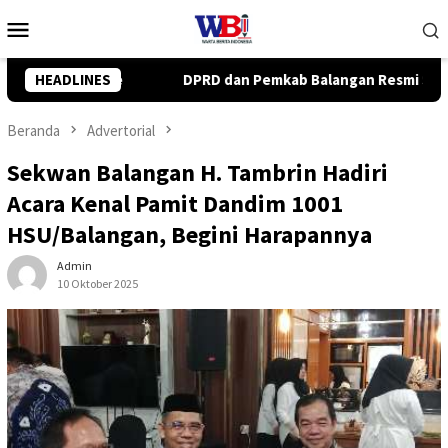
Loncat
Menu
ke
Mobile
konten
mkab Balangan Resmi Setujui Raperda Perubahan APBD 2026
HEADLINES
Beranda
Advertorial
Sekwan Balangan H. Tambrin Hadiri
Acara Kenal Pamit Dandim 1001
HSU/Balangan, Begini Harapannya
Admin
10 Oktober 2025