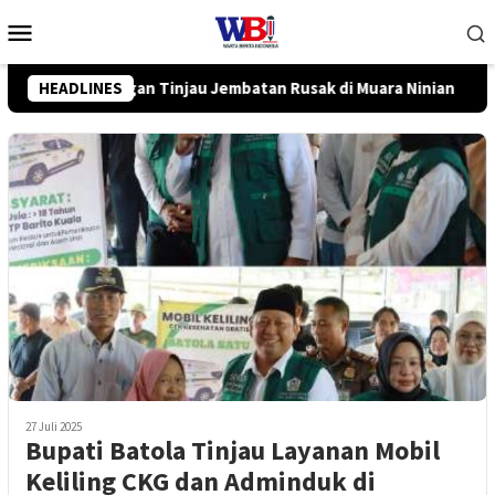
Loncat
Menu
ke
Mobile
konten
 Muara Ninian
HEADLINES
Pemkot Banjarbaru dan InJourney Salurka
27 Juli 2025
Bupati Batola Tinjau Layanan Mobil
Keliling CKG dan Adminduk di