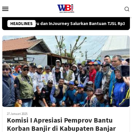
Loncat
Menu
ke
Mobile
konten
tuan TJSL Rp319 Juta
HEADLINES
Pemkab Balangan Salurkan Bantuan
27 Januari 2025
Komisi I Apresiasi Pemprov Bantu
Korban Banjir di Kabupaten Banjar