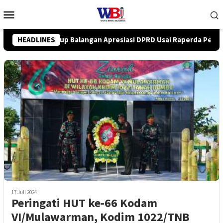
Loncat
Menu
ke
Mobile
konten
Usai Raperda Perubahan APBD 2026 Resmi Disepakati
HEADLINES
DPR
17 Juli 2024
Peringati HUT ke-66 Kodam
VI/Mulawarman, Kodim 1022/TNB