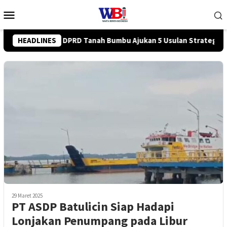
Loncat
Menu
ke
Mobile
konten
 5 Usulan Strategis ke BPJN
HEADLINES
Tingkatkan Kompetensi Kary
29 Maret 2025
PT ASDP Batulicin Siap Hadapi
Lonjakan Penumpang pada Libur