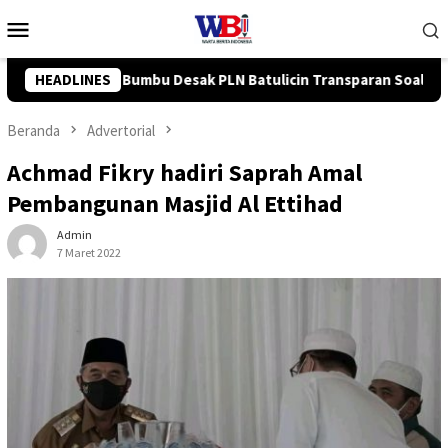
Loncat
Menu
ke
Mobile
konten
icin Transparan Soal Pemadaman Listrik Bergilir
HEADLINES
Sinerg
Beranda
Advertorial
Achmad Fikry hadiri Saprah Amal
Pembangunan Masjid Al Ettihad
Admin
7 Maret 2022