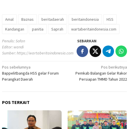
Amal
Baznas
beritadaerah
beritaindonesia
HSS
Kandangan
panitia
Saprah
wartaberitaindonesia.com
Penulis: Sofan
SEBARKAN
Editor: wandi
Sumber:
https://wartaberitaindonesia.com
Navigasi
Pos sebelumnya
Pos berikutnya
Bappelitbangda HSS gelar Forum
Pemkab Balangan Gelar Rakor
pos
Perangkat Daerah
Persiapan TMMD Tahun 2022
POS TERKAIT