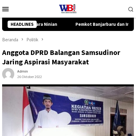
Loncat
Menu
ke
Mobile
konten
t Banjarbaru dan InJourney Salurkan Bantuan TJSL Rp319 Juta
HEADLINES
Beranda
Politik
Anggota DPRD Balangan Samsudinor
Jaring Aspirasi Masyarakat
Admin
26 Oktober 2022