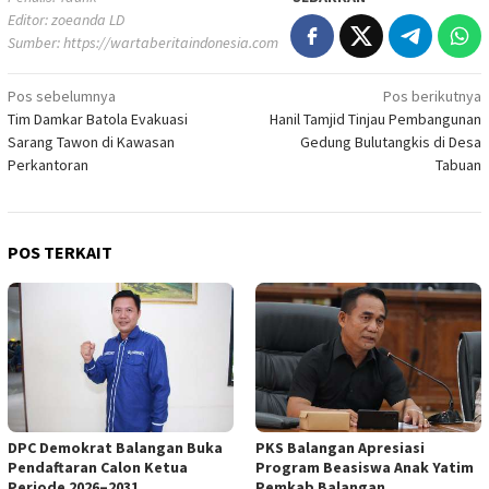
Editor: zoeanda LD
Sumber:
https://wartaberitaindonesia.com
Navigasi
Pos sebelumnya
Pos berikutnya
Tim Damkar Batola Evakuasi
Hanil Tamjid Tinjau Pembangunan
pos
Sarang Tawon di Kawasan
Gedung Bulutangkis di Desa
Perkantoran
Tabuan
POS TERKAIT
DPC Demokrat Balangan Buka
PKS Balangan Apresiasi
Pendaftaran Calon Ketua
Program Beasiswa Anak Yatim
Periode 2026–2031
Pemkab Balangan