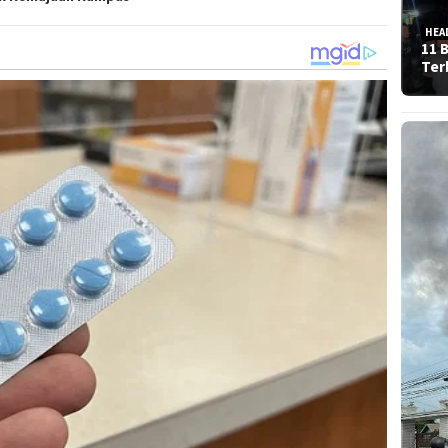
HEA
11 
Ter