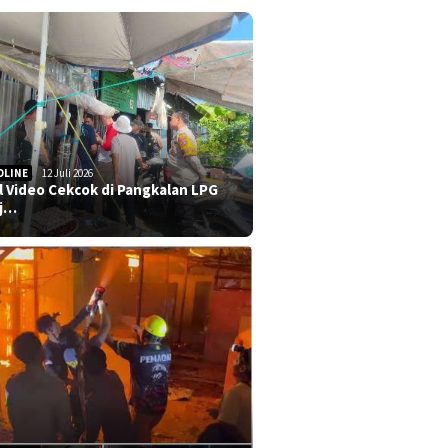
DLINE
12 Juli 2026
al Video Cekcok di Pangkalan LPG
j…