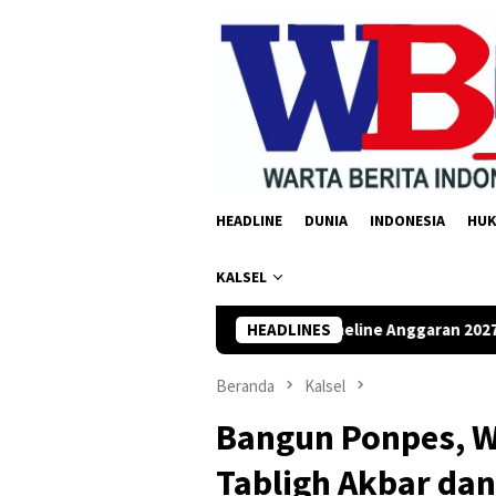
Loncat
ke
konten
HEADLINE
DUNIA
INDONESIA
HU
KALSEL
ta OPD Susun Timeline Anggaran 2027 Sejak Awal Tahun
HEADLINES
T
Beranda
Kalsel
Bangun Ponpes, W
Tabligh Akbar dan