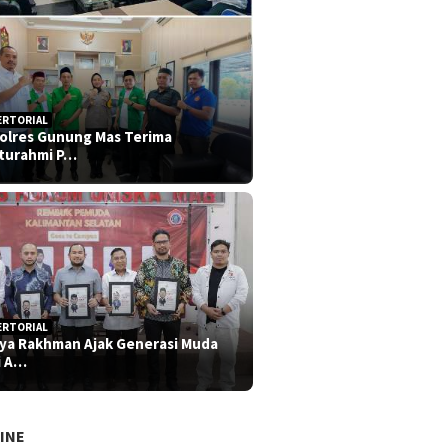
ERTORIAL
olres Gunung Mas Terima
aturahmi P…
ERTORIAL
iya Rakhman Ajak Generasi Muda
i A…
INE