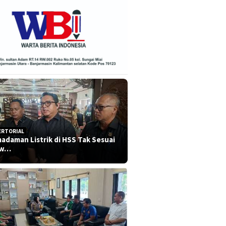
ERTORIAL
adaman Listrik di HSS Tak Sesuai
dw…