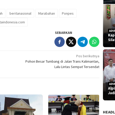
ah
beritanasional
Marabahan
Ponpes
taindonesia.com
ADV
SEBARKAN
Kap
Sil
Pos berikutnya
Pohon Besar Tumbang di Jalan Trans Kalimantan,
Lalu Lintas Sempat Tersendat
ADV
Alp
Jad
HEADL