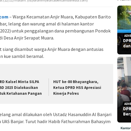
t (12/11) malam. (ist)Ibrahim(wartaberitaindonesia.com)
.com
– Warga Kecamatan Anjir Muara, Kabupaten Barito
bar, lelang dan warung amal di halaman kantor
/2022) untuk penggalangan dana pembangunan Pondok
ADV
i Desa Anjir Serapat Muara.
DPR
dan
 siang disambut warga Anjir Muara dengan antusias
n kue sambil beramal.
RD Kalsel Minta SILPA
HUT ke-80 Bhayangkara,
BD 2025 Dialokasikan
Ketua DPRD HSS Apresiasi
tuk Ketahanan Pangan
Kinerja Polres
ADV
DPR
Ber
elang amal dilakukan oleh Ustadz Hasanuddin Al Banjari
u UAS Banjar. Turut hadir Habib Fathurrahman Bahasyim