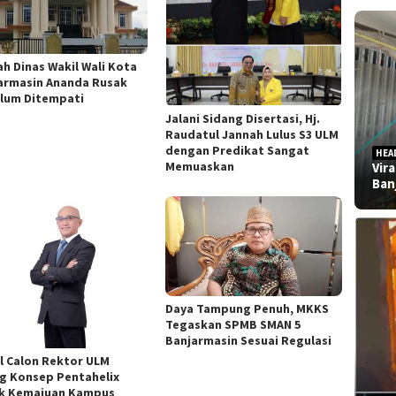
h Dinas Wakil Wali Kota
armasin Ananda Rusak
lum Ditempati
Jalani Sidang Disertasi, Hj.
Raudatul Jannah Lulus S3 ULM
dengan Predikat Sangat
HEA
Memuaskan
Vir
Ban
Daya Tampung Penuh, MKKS
Tegaskan SPMB SMAN 5
Banjarmasin Sesuai Regulasi
l Calon Rektor ULM
g Konsep Pentahelix
k Kemajuan Kampus