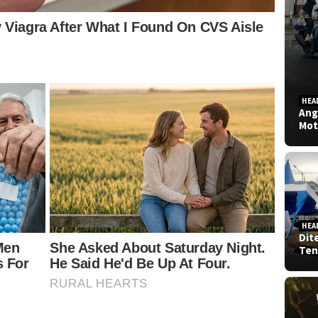
HEA
Ang
Mot
HEA
Dit
Ten