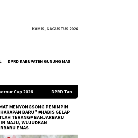
KAMIS, 6 AGUSTUS 2026
L
DPRD KABUPATEN GUNUNG MAS
 Tanah Bumbu Desak PLN Batulicin Transparan Soal Pemadaman Li
MAT MENYONGSONG PEMIMPIN
 HARAPAN BARU” #HABIS GELAP
TLAH TERANG# BANJARBARU
IN MAJU, WUJUDKAN
ARBARU EMAS