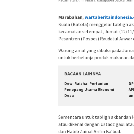
Kecamatan Anjir Muara, Kabupaten Batola, Juma
Marabahan
,
wartaberitaindonesia
Kuala (Batola) menggelar tabligh ak
kecamatan setempat, Jumat (12/11
Pesantren (Pospes) Raudatul Anwar d
Warung amal yang dibuka pada Jumat
untuk berbelanja produk makanan da
BACAAN LAINNYA
Dewi Raisha: Pertanian
DP
Penopang Utama Ekonomi
AP
Desa
un
Sementara untuk tabligh akbar dan l
atau dikenal dengan Ustadz gaul ata
dan Habib Zainal Arifin Ba’bud.