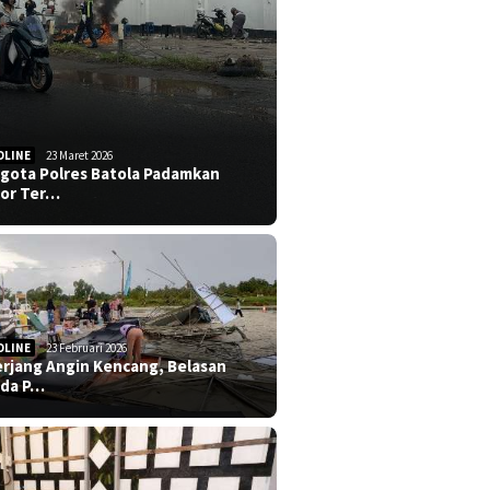
DLINE
23 Maret 2026
gota Polres Batola Padamkan
or Ter…
DLINE
23 Februari 2026
erjang Angin Kencang, Belasan
da P…