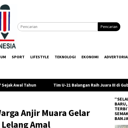
Pencarian
KUM
SPORT
LIFESTYLE
TEKNOLOGI
EKONOMI
ADVERTORIA
im U-21 Balangan Raih Juara III di Gubernur Cup 2026
DPRD
“SELA
BARU,
TERBI
arga Anjir Muara Gelar
SEMAK
BANJ
 Lelang Amal