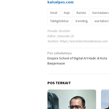
kalselpos
.com
Amal
Anjir
Batola
beritadaer
TablighAkbar
trending
wartaberi
Penulis: Ibrahim
Editor: Zoeanda LD
Sumber:
https://wartaberitaindonesia.com
Navigasi
Pos sebelumnya
Enspire School of Digital Art Hadir di Kota
pos
Banjarmasin
POS TERKAIT