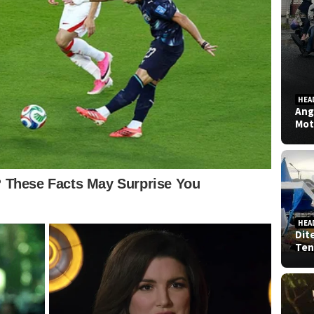
HEA
Ang
Mot
HEA
Dit
Ten