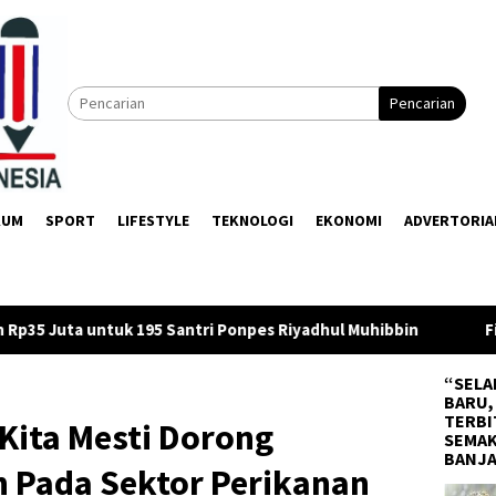
Pencarian
KUM
SPORT
LIFESTYLE
TEKNOLOGI
EKONOMI
ADVERTORIA
Ponpes Riyadhul Muhibbin
Firman Yusi Minta OPD Susun T
“SELA
BARU,
TERBI
 Kita Mesti Dorong
SEMAK
BANJ
 Pada Sektor Perikanan