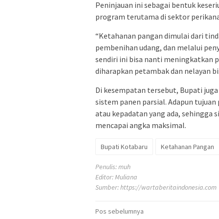
Peninjauan ini sebagai bentuk kese
program terutama di sektor perikan
“Ketahanan pangan dimulai dari tinda
pembenihan udang, dan melalui peny
sendiri ini bisa nanti meningkatkan
diharapkan petambak dan nelayan bis
Di kesempatan tersebut, Bupati ju
sistem panen parsial. Adapun tujuan
atau kepadatan yang ada, sehingga 
mencapai angka maksimal.
Bupati Kotabaru
Ketahanan Pangan
Penulis: muh
Editor: Muliana
Sumber:
https://wartaberitaindonesia.com
Navigasi
Pos sebelumnya