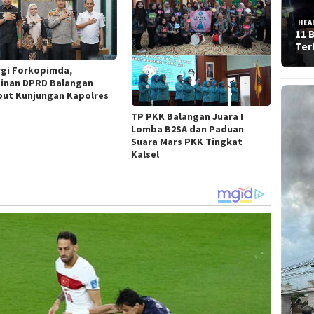
HEA
11 
Ter
rgi Forkopimda,
inan DPRD Balangan
ut Kunjungan Kapolres
TP PKK Balangan Juara I
Lomba B2SA dan Paduan
Suara Mars PKK Tingkat
Kalsel