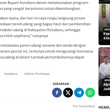
riusan Bupati Kotabaru dalam melaksanakan program-
an yang sangat berpotensi untuk dikembangkan.
kan nyata, dan hari ini saya tinjau langsung proses
ediaan benih udang yang bagus hasil dari pembenihan
 produksi udang di Kabupaten Kotabaru, sehingga
ADV
Kap
a lebih sejahtera,” tutupnya.
Sil
ga melakukan panen udang vaname dan windu dengan
 panen parsial ini, tentunya untuk mengurangi biomassa
sisa udang di dalam tambak pertumbuhannya dapat
Kotabaru
Sektor Perikanan
ADV
SEBARKAN
Alp
Jad
Pos berikutnya
HEADL