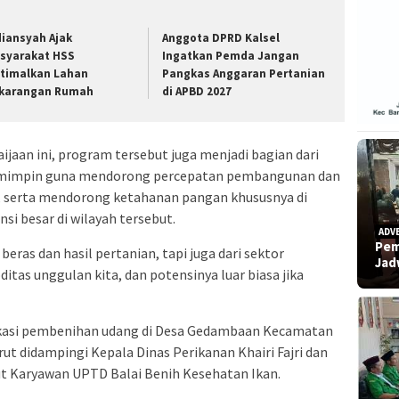
diansyah Ajak
Anggota DPRD Kalsel
syarakat HSS
Ingatkan Pemda Jangan
timalkan Lahan
Pangkas Anggaran Pertanian
karangan Rumah
di APBD 2027
jaan ini, program tersebut juga menjadi bagian dari
pemimpin guna mendorong percepatan pembangunan dan
serta mendorong ketahanan pangan khususnya di
si besar di wilayah tersebut.
ADV
Pem
eras dan hasil pertanian, tapi juga dari sektor
Ja
itas unggulan kita, dan potensinya luar biasa jika
lokasi pembenihan udang di Desa Gedambaan Kecamatan
ut didampingi Kepala Dinas Perikanan Khairi Fajri dan
ut Karyawan UPTD Balai Benih Kesehatan Ikan.