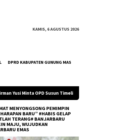
KAMIS, 6 AGUSTUS 2026
L
DPRD KABUPATEN GUNUNG MAS
imeline Anggaran 2027 Sejak Awal Tahun
Tim U-21 Balanga
MAT MENYONGSONG PEMIMPIN
 HARAPAN BARU” #HABIS GELAP
TLAH TERANG# BANJARBARU
IN MAJU, WUJUDKAN
ARBARU EMAS