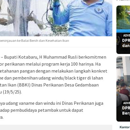
ADV
DPR
 peninjauan ke Balai Benih dan Kesehatan Ikan
dan
– Bupati Kotabaru, H Muhammad Rusli berkomitmen
 perikanan melalui program kerja 100 harinya. Ha
ketahanan pangan dengan melakukan langkah konkret
 dan pembenihan udang windu/black tiger di lahan
tan Ikan (BBKI) Dinas Perikanan Desa Gedambaan
 (19/5/25).
ya udang vaname dan windu ini Dinas Perikanan juga
ADV
DPR
hadap pembudidaya petambak untuk dapat
Ber
a.