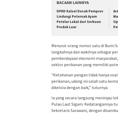
BACAAN LAINNYA
DPRD Kalsel Desak Pemprov
Ar
Lindungi Peternak Ayam
Ma
Petelur Lokal dari Serbuan
Op
Produk Luar
Pe
Menurut orang nomor satu di Bumi Sai
langkahnya dan wakilnya sebagai 
pemberdayaan ekonomi masyarakat, 
sektor perikanan yang memiliki poten
“Ketahanan pangan tidak hanya soal b
perikanan, udang ini salah satu komod
dikelola dengan baik,” tuturnya.
Ia yang secara langsung meninjau 
Pulau Laut Sigam. Kedatangannya tur
Sekretaris Sarawani, dengan disamb