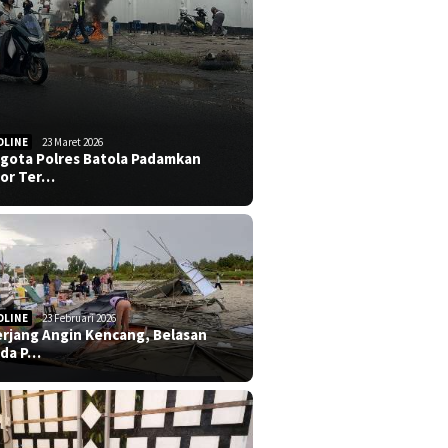
DLINE
23 Maret 2026
gota Polres Batola Padamkan
or Ter…
DLINE
23 Februari 2026
erjang Angin Kencang, Belasan
da P…