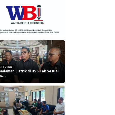
ERTORIAL
adaman Listrik di HSS Tak Sesuai
dw…