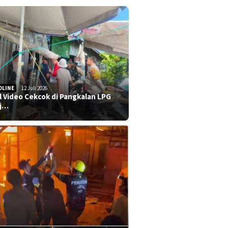
DLINE
12 Juli 2026
al Video Cekcok di Pangkalan LPG
j…