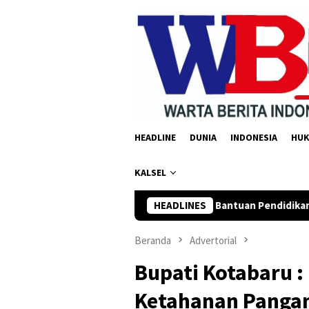
Loncat
ke
konten
HEADLINE
DUNIA
INDONESIA
HU
KALSEL
ngan Salurkan Bantuan Pendidikan Rp35 Juta untuk 195 Santri 
HEADLINES
Beranda
Advertorial
Bupati Kotabaru :
Ketahanan Pangan