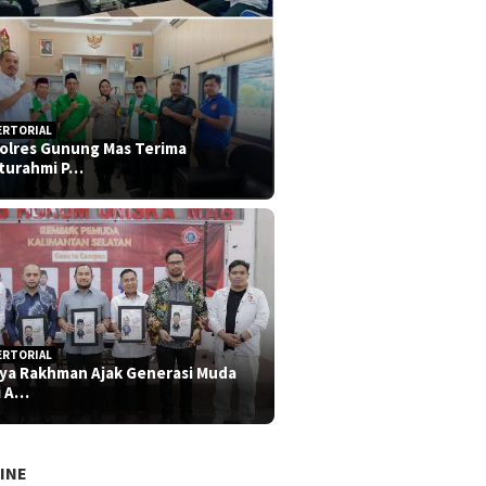
ERTORIAL
olres Gunung Mas Terima
aturahmi P…
ERTORIAL
iya Rakhman Ajak Generasi Muda
i A…
INE