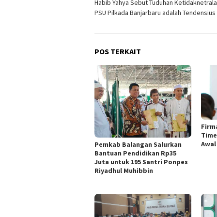
Habib Yahya Sebut Tuduhan Ketidaknetrala
pos
PSU Pilkada Banjarbaru adalah Tendensius
POS TERKAIT
Firm
Time
Awal
Pemkab Balangan Salurkan
Bantuan Pendidikan Rp35
Juta untuk 195 Santri Ponpes
Riyadhul Muhibbin