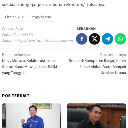
sekadar mengejar pertumbuhan ekonomi,” tukasnya.
Firman Yusi
Yogyakarta
Penulis: Sidik
SEBARKAN
Editor: Zoeanda LD
Sumber:
https://wartaberitaindonesia.com
Navigasi
Pos sebelumnya
Pos berikutnya
Helvy Moraza: Kolaborasi Lintas
Reses di Kabupaten Banjar, Habib
pos
Sektor Kunci Mewujudkan UMKM
Umar: Akibat Banjir Menjadi
yang Tangguh
Keluhan Utama
POS TERKAIT