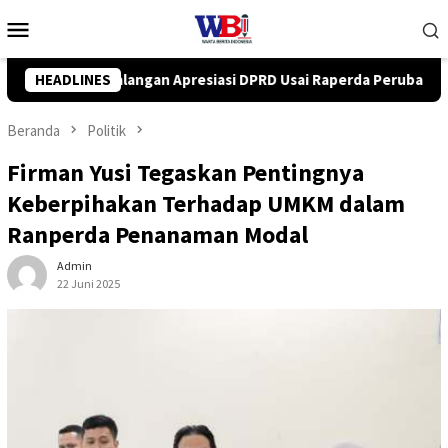
Loncat
Menu
ke
Mobile
konten
DPRD Usai Raperda Perubahan APBD 2026 Resmi Disepakati
HEADLINES
Beranda
Politik
Firman Yusi Tegaskan Pentingnya
Keberpihakan Terhadap UMKM dalam
Ranperda Penanaman Modal
Admin
22 Juni 2025