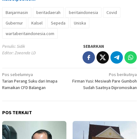
Banjarmasin
beritadaerah
beritaindonesia
Covid
Gubernur
Kalsel
Sepeda
Uniska
wartaberitaindonesia.com
Penulis: Sidik
SEBARKAN
Editor: Zoeanda LD
Navigasi
Pos sebelumnya
Pos berikutnya
Tarian Perang Suku dari Imapa
Firman Yusi: Mesiwah Pare Gumboh
pos
Ramaikan CFD Balangan
Sudah Saatnya Dipromosikan
POS TERKAIT