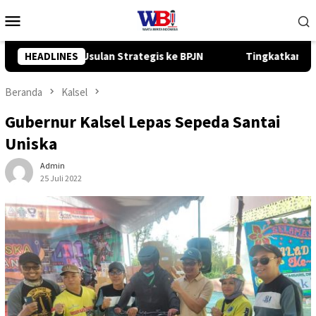
Loncat
Menu
ke
Mobile
konten
Tingkatkan Kompetensi Karyawan, PT ADD Berkah Group Gelar
HEADLINES
Beranda
Kalsel
Gubernur Kalsel Lepas Sepeda Santai
Uniska
Admin
25 Juli 2022