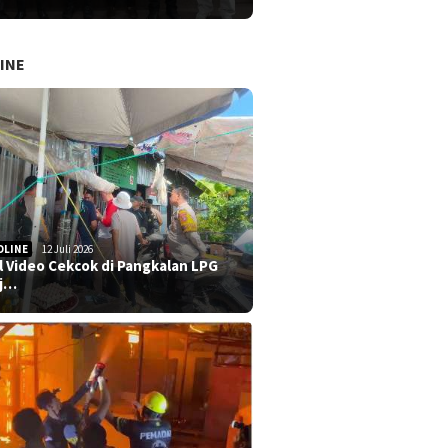
INE
DLINE
12 Juli 2026
al Video Cekcok di Pangkalan LPG
j…