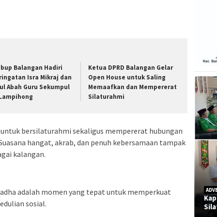
bup Balangan Hadiri
Ketua DPRD Balangan Gelar
ringatan Isra Mikraj dan
Open House untuk Saling
ul Abah Guru Sekumpul
Memaafkan dan Mempererat
 Lampihong
Silaturahmi
 untuk bersilaturahmi sekaligus mempererat hubungan
. Suasana hangat, akrab, dan penuh kebersamaan tampak
agai kalangan.
ADV
uladha adalah momen yang tepat untuk memperkuat
Kap
dulian sosial.
Sil