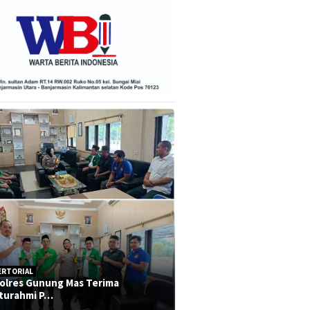
ERTORIAL
olres Gunung Mas Terima
aturahmi P…