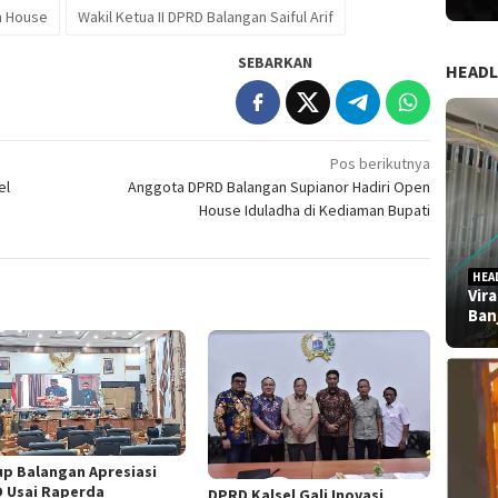
 House
Wakil Ketua II DPRD Balangan Saiful Arif
SEBARKAN
HEADL
Pos berikutnya
el
Anggota DPRD Balangan Supianor Hadiri Open
h
House Iduladha di Kediaman Bupati
HEA
Vir
Ban
p Balangan Apresiasi
 Usai Raperda
DPRD Kalsel Gali Inovasi