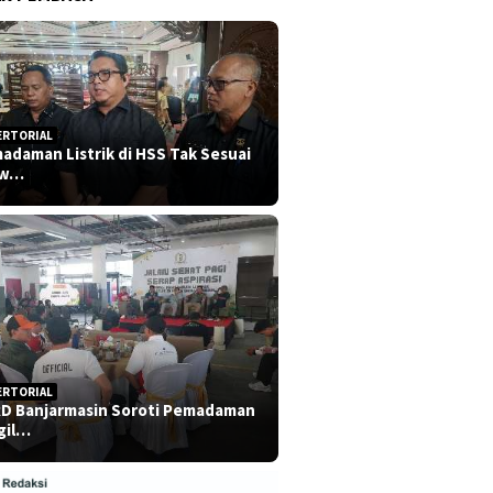
ERTORIAL
adaman Listrik di HSS Tak Sesuai
dw…
ERTORIAL
D Banjarmasin Soroti Pemadaman
gil…