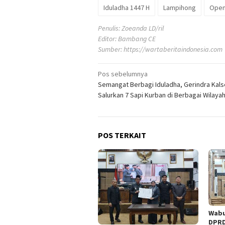
Iduladha 1447 H
Lampihong
Open
Penulis: Zoeanda LD/ril
Editor: Bambang CE
Sumber:
https://wartaberitaindonesia.com
Navigasi
Pos sebelumnya
Semangat Berbagi Iduladha, Gerindra Kals
pos
Salurkan 7 Sapi Kurban di Berbagai Wilaya
POS TERKAIT
Wabu
DPRD