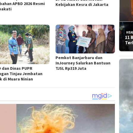
bahan APBD 2026 Resmi
Kebijakan Kesra di Jakarta
pakati
HEA
11 
Ter
Pemkot Banjarbaru dan
InJourney Salurkan Bantuan
TJSL Rp319 Juta
 dan Dinas PUPR
ngan Tinjau Jembatan
k di Muara Ninian