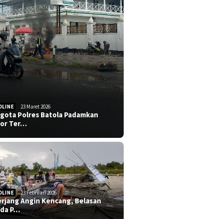
DLINE
23 Maret 2026
gota Polres Batola Padamkan
or Ter…
DLINE
23 Februari 2026
erjang Angin Kencang, Belasan
da P…