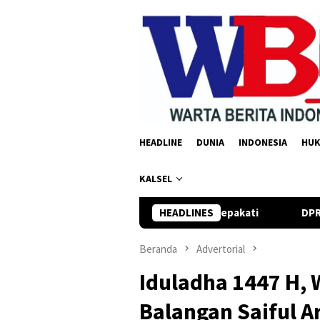
Loncat
ke
konten
HEADLINE
DUNIA
INDONESIA
HU
KALSEL
D 2026 Resmi Disepakati
HEADLINES
DPRD Kalsel Gali Inovasi Kebijak
Beranda
Advertorial
Iduladha 1447 H, 
Balangan Saiful A