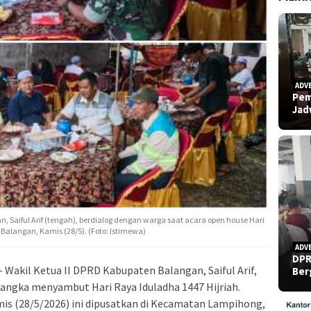
ADV
Pem
Ja
n, Saiful Arif (tengah), berdialog dengan warga saat acara open house Hari
alangan, Kamis (28/5). (Foto: Istimewa)
ADV
DPR
 Wakil Ketua II DPRD Kabupaten Balangan, Saiful Arif,
Ber
angka menyambut Hari Raya Iduladha 1447 Hijriah.
is (28/5/2026) ini dipusatkan di Kecamatan Lampihong,