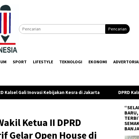
Pencarian
KUM
SPORT
LIFESTYLE
TEKNOLOGI
EKONOMI
ADVERTORIA
an Kesra di Jakarta
DPRD Kalsel Kawal Proyek Air Banjar
“SELA
BARU,
TERBI
Wakil Ketua II DPRD
SEMAK
BANJ
rif Gelar Open House di