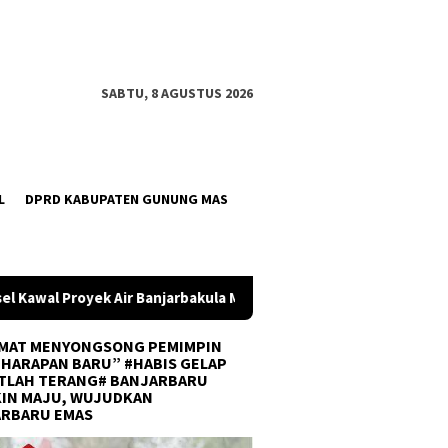
SABTU, 8 AGUSTUS 2026
L
DPRD KABUPATEN GUNUNG MAS
bakula Masuk APBN 2027
DPRD dan Dinas PUPR Balangan Ti
MAT MENYONGSONG PEMIMPIN
 HARAPAN BARU” #HABIS GELAP
TLAH TERANG# BANJARBARU
IN MAJU, WUJUDKAN
ARBARU EMAS