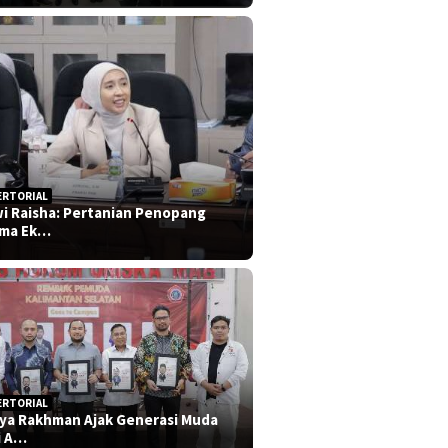
ERTORIAL
i Raisha: Pertanian Penopang
ma Ek…
ERTORIAL
iya Rakhman Ajak Generasi Muda
i A…