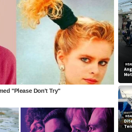
HEA
Ang
Mot
HEA
Dit
Ten