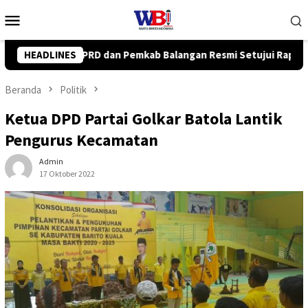
Loncat
Menu
ke
Mobile
konten
 Resmi Setujui Raperda Perubahan APBD 2026
HEADLINES
Wabup Bal
Beranda
Politik
Ketua DPD Partai Golkar Batola Lantik
Pengurus Kecamatan
Admin
17 Oktober 2022