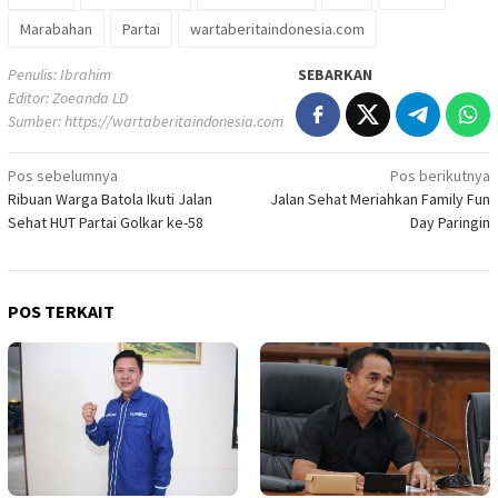
Marabahan
Partai
wartaberitaindonesia.com
Penulis: Ibrahim
SEBARKAN
Editor: Zoeanda LD
Sumber:
https://wartaberitaindonesia.com
Navigasi
Pos sebelumnya
Pos berikutnya
Ribuan Warga Batola Ikuti Jalan
Jalan Sehat Meriahkan Family Fun
pos
Sehat HUT Partai Golkar ke-58
Day Paringin
POS TERKAIT